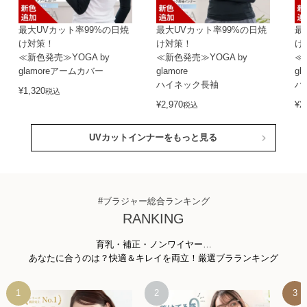
最大UVカット率99%の日焼
最大UVカット率99%の日焼
最
け対策！
け対策！
け
≪新色発売≫YOGA by
≪新色発売≫YOGA by
≪
glamoreアームカバー
glamore
gl
ハイネック長袖
ハ
¥
1,320
税込
¥
2,970
¥
2
税込
UVカットインナーをもっと見る
#ブラジャー総合ランキング
RANKING
育乳・補正・ノンワイヤー…
あなたに合うのは？快適＆キレイを両立！厳選ブラランキング