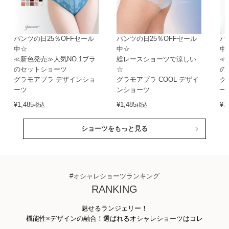
パンツの日25％OFFセール
パンツの日25％OFFセール
パ
中☆
中☆
中
≪新色発売≫人気NO.1ブラ
総レースショーツで涼しい
≪
のセットショーツ
☆
の
グラモアブラ デザインショ
グラモアブラ COOL デザイ
グ
ーツ
ンショーツ
ー
¥
1,485
¥
1,485
¥
1
税込
税込
ショーツをもっと見る
#オシャレショーツランキング
RANKING
魅せるランジェリー！
機能性×デザインの融合！選ばれるオシャレショーツはコレ