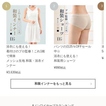
浴衣にも使える！
パンツの日25％OFFセール
浴
着付けのプロ監修！これ1枚
中☆
5
で簡単
浴衣にも使える！
¥
4
メッシュ生地 和装・浴衣イ
和装用ショーツ
ンナー
¥
990
税込
¥
3,630
税込
和装インナーをもっと見る
#ノンワイヤーブラランキング