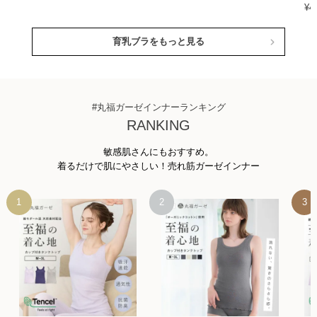
¥
4
育乳ブラをもっと見る
#丸福ガーゼインナーランキング
RANKING
敏感肌さんにもおすすめ。
着るだけで肌にやさしい！売れ筋ガーゼインナー