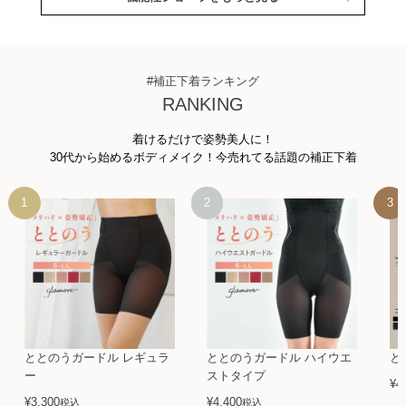
#補正下着ランキング
RANKING
着けるだけで姿勢美人に！
30代から始めるボディメイク！今売れてる話題の補正下着
ととのうガードル レギュラ
ととのうガードル ハイウエ
と
ー
ストタイプ
¥
4
¥
3,300
¥
4,400
税込
税込