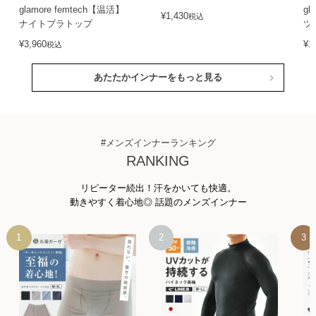
glamore femtech【温活】
gl
¥
1,430
税込
ナイトブラトップ
ツ
¥
3,960
¥
1
税込
あたたかインナーをもっと見る
#メンズインナーランキング
RANKING
リピーター続出！汗をかいても快適。
動きやすく着心地◎ 話題のメンズインナー