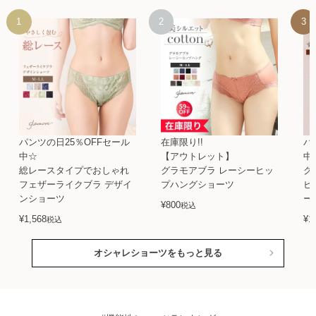
パンツの日25％OFFセール
在庫限り!!
パ
中☆
【アウトレット】
中
総レースタイプでおしゃれ
グラモアブラ レーシーヒッ
グ
フェザーライクブラ デザイ
プハングショーツ
ビ
ンショーツ
ー
¥
800
税込
¥
1,568
¥
1
税込
オシャレショーツをもっと見る