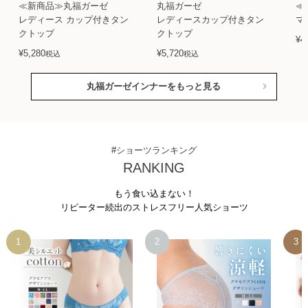
≪新商品≫丸福ガーゼ
丸福ガーゼ
≪
レディース カップ付きタン
レディースカップ付きタン
マ
クトップ
クトップ
¥
4
¥
5,280
¥
5,720
税込
税込
丸福ガーゼインナーをもっと見る
#ショーツランキング
RANKING
もう食い込まない！
リピーター続出のストレスフリー人気ショーツ