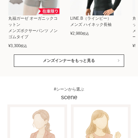
丸福ガーゼ オーガニックコ
LINE.B（ラインビー）
丸
ットン
メンズ ハイネック長袖
ッ
メンズボクサーパンツ ノン
メ
¥
2,980
税込
ゴムタイプ
ー
¥
3,300
¥
5
税込
メンズインナーをもっと見る
#シーンから選ぶ
scene