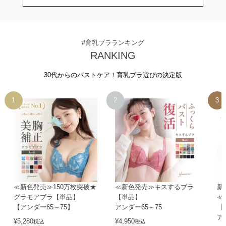
#育乳ブラランキング
RANKING
30代からのバストケア！育乳ブラ選びの決定版
≪新色発売≫150万枚突破★
≪新色発売≫キスするブラ
新
グラモアブラ【単品】
【単品】
≪
【アンダー65～75】
アンダー65～75
【
ア
¥
5,280
¥
4,950
税込
税込