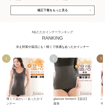
補正下着をもっと見る
#あたたかインナーランキング
RANKING
冷え対策や温活にも！軽くて快適なあったかインナー
薄くて温かい！あったかイ
glamore femtech【温活】
パ
ンナー
腹巻
中