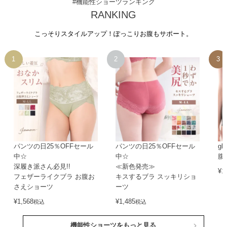
#機能性ショーツランキング
RANKING
こっそりスタイルアップ！ぽっこりお腹もサポート。
パンツの日25％OFFセール
パンツの日25％OFFセール
gl
中☆
中☆
腹
深履き派さん必見!!
≪新色発売≫
¥
1
フェザーライクブラ お腹お
キスするブラ スッキリショ
さえショーツ
ーツ
¥
1,568
¥
1,485
税込
税込
機能性ショーツをもっと見る