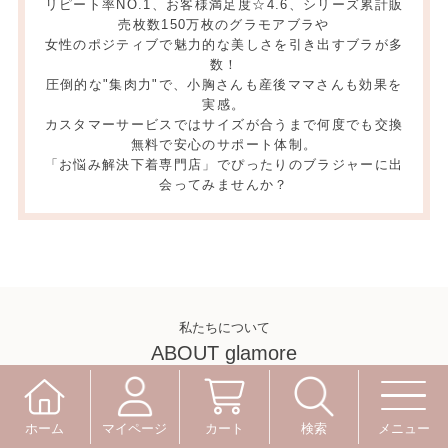
リピート率NO.1、お客様満足度☆4.6、シリーズ累計販
売枚数150万枚のグラモアブラや
女性のポジティブで魅力的な美しさを引き出すブラが多
数！
圧倒的な"集肉力"で、小胸さんも産後ママさんも効果を
実感。
カスタマーサービスではサイズが合うまで何度でも交換
無料で安心のサポート体制。
「お悩み解決下着専門店」でぴったりのブラジャーに出
会ってみませんか？
私たちについて
ABOUT glamore
マイページ
カート
検索
ホーム
メニュー