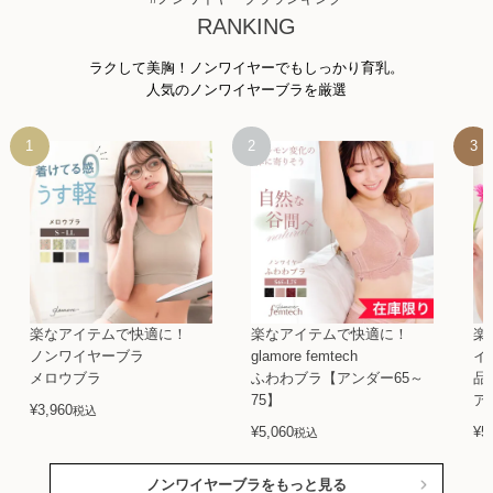
RANKING
ラクして美胸！ノンワイヤーでもしっかり育乳。
人気のノンワイヤーブラを厳選
楽なアイテムで快適に！
楽なアイテムで快適に！
楽
ノンワイヤーブラ
glamore femtech
イ
メロウブラ
ふわわブラ【アンダー65～
品
75】
ア
¥
3,960
税込
¥
5,060
¥
5
税込
ノンワイヤーブラをもっと見る