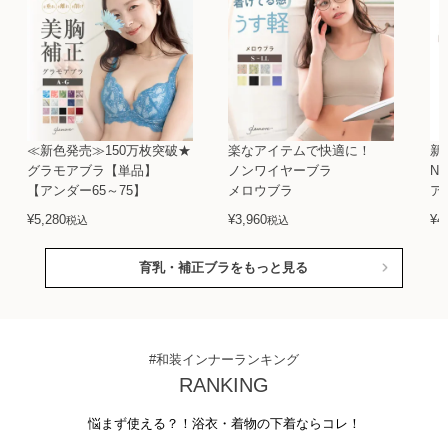
≪新色発売≫150万枚突破★
楽なアイテムで快適に！
新
グラモアブラ【単品】
ノンワイヤーブラ
N
【アンダー65～75】
メロウブラ
ア
¥
5,280
¥
3,960
¥
4
税込
税込
育乳・補正ブラをもっと見る
#和装インナーランキング
RANKING
悩まず使える？！浴衣・着物の下着ならコレ！