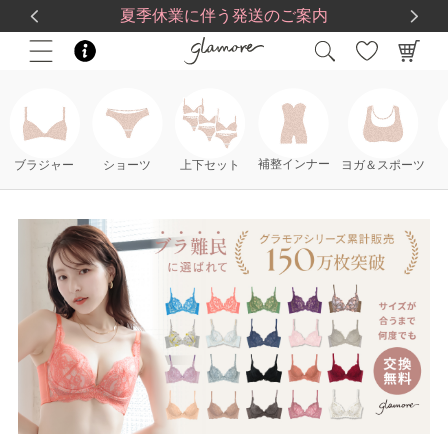
送料一律560円
5,500
円(税込)以上で
送料無料
夏季休業に伴う発送のご案内
補整インナー
ブラジャー
ショーツ
上下セット
ヨガ＆スポーツ