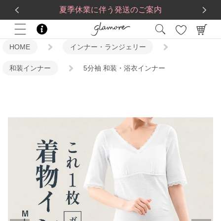
送料一律560円
5,500
円(税込)以上で
送料無料
夏季休業に伴う発送のご案内
HOME
インナー・ランジェリー
和装インナー
5分袖 和装・浴衣インナー