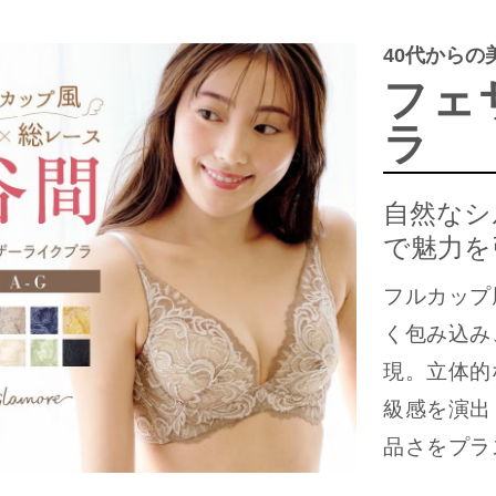
40代からの
フェ
ラ
自然なシ
で魅力を
フルカップ
く包み込み
現。立体的
級感を演出
品さをプラ