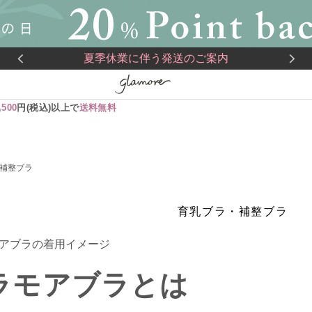
夏季休業に伴う発送のご案内
,500
円(税込)以上で
送料無料
補整ブラ
育乳ブラ・補整ブラ
ラモアブラとは