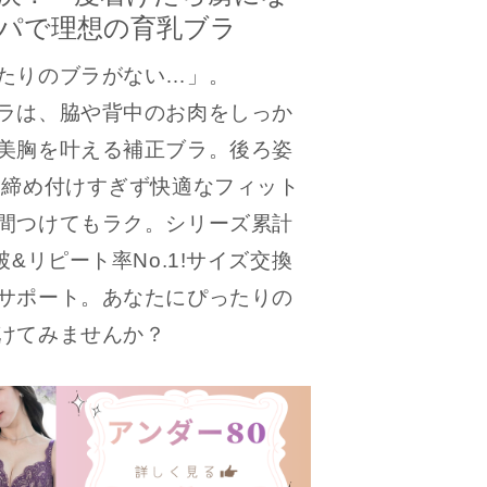
パで理想の育乳ブラ
たりのブラがない…」。
ラは、脇や背中のお肉をしっか
美胸を叶える補正ブラ。後ろ姿
!締め付けすぎず快適なフィット
間つけてもラク。シリーズ累計
破&リピート率No.1!サイズ交換
サポート。あなたにぴったりの
けてみませんか？