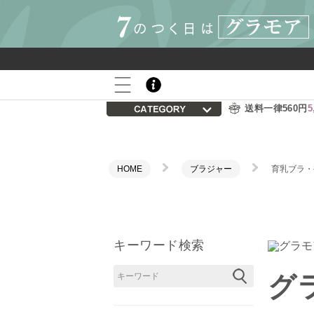
800P
会員登録後の初回購入で
プレゼント
送料一律560円
5
HOME
ブラジャー
育乳ブラ・
キーワード検索
グ