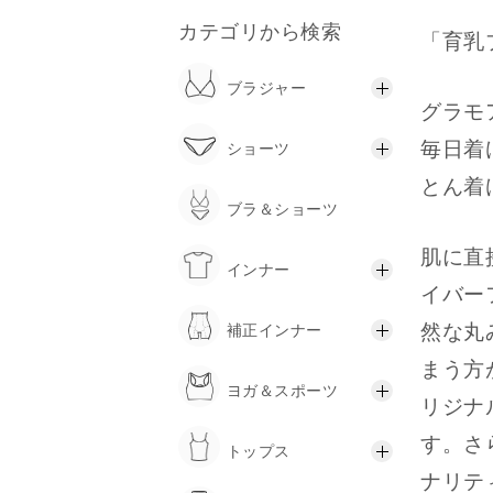
カテゴリから検索
「育乳
ブラジャー
グラモ
毎日着
ショーツ
とん着
ブラ＆ショーツ
肌に直
インナー
イバー
然な丸
補正インナー
まう方
ヨガ＆スポーツ
リジナ
す。さ
トップス
ナリテ