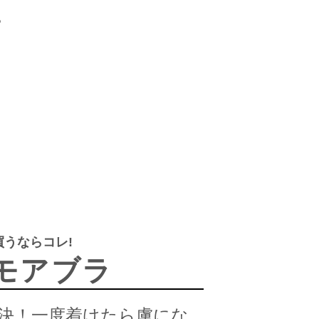
。
うならコレ!
モアブラ
決！一度着けたら虜にな