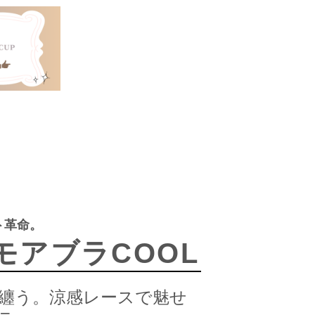
ト革命。
モアブラCOOL
纏う。涼感レースで魅せ