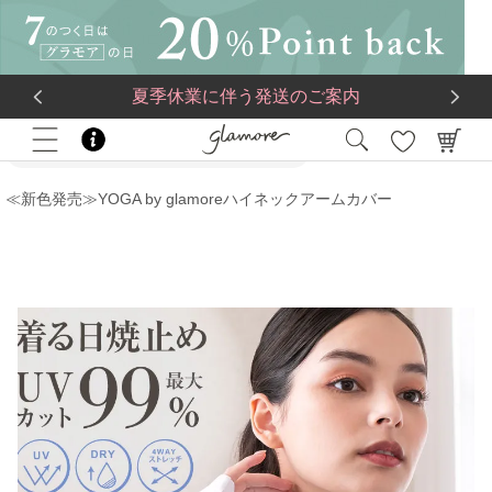
送料一律560円
5,500
円(税込)以上で
送料無料
夏季休業に伴う発送のご案内
HOME
ブランド
YOGA by glamore (ヨガ バイ グラモア)
≪新色発売≫YOGA by glamoreハイネックアームカバー