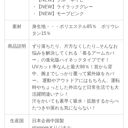
・【NEW】ライラックグレー
・【NEW】モーブピンク
素材
身生地・・・ポリエステル85％ ポリウレ
タン15％
商品説明
ずり落ちたり、片方なくしたり...そんなお
悩みを解決してくれる「着るアームカバ
ー」の進化版ハイネックタイプです！
UVカット率なんと最大98％！首から背
中、腕までしっかり覆って紫外線をカバ
ー。 運動やアウトドアにはもちろん、運転
時やちょっとした外出など日常生活でも大
活躍間違いナシ！
汗をかいても素早く吸水・拡散するからべ
たつきや蒸れも気にならない！
生産国
日本企画中国製
glamoreオリジナル