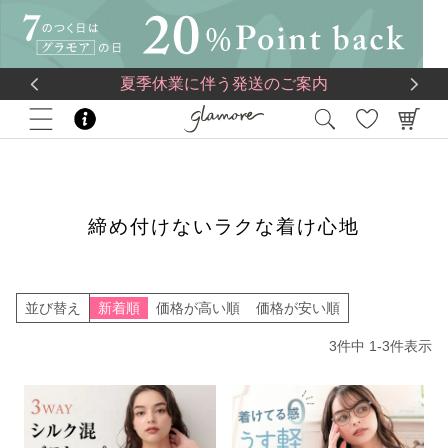
送料一律560円
5,500
円(税込)以上で
送料無料
夏季休業に伴う発送のご案内
HOME
特集
締め付けないラクな着け心地
締め付けないラクな着け心地
並び替え
新着順
価格が高い順
価格が安い順
3
件中
1
-
3
件表示