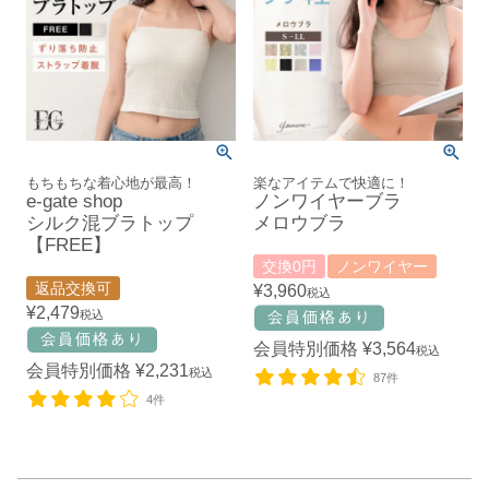
もちもちな着心地が最高！
楽なアイテムで快適に！
e-gate shop
ノンワイヤーブラ
シルク混ブラトップ
メロウブラ
【FREE】
交換0円
ノンワイヤー
返品交換可
¥
3,960
税込
¥
2,479
税込
会員特別価格
¥
3,564
税込
会員特別価格
¥
2,231
税込
87件
4件