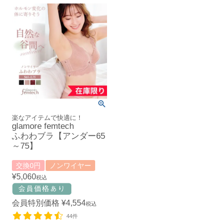
楽なアイテムで快適に！
glamore femtech
ふわわブラ【アンダー65
～75】
交換0円
ノンワイヤー
¥
5,060
税込
会員特別価格
¥
4,554
税込
44件