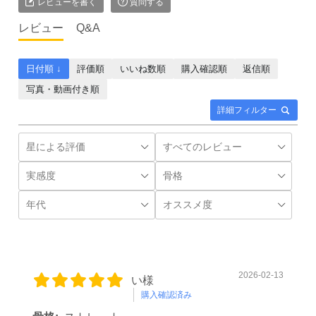
レビューを書く
質問する
レビュー
Q&A
日付順 ↓
評価順
いいね数順
購入確認順
返信順
写真・動画付き順
詳細フィルター
2026-02-13
い様
購入確認済み