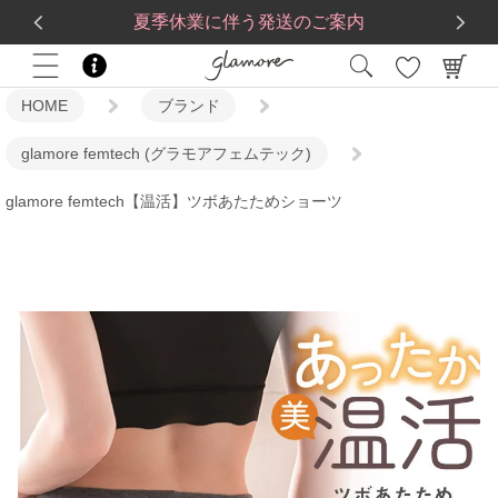
送料一律560円
5,500
円(税込)以上で
送料無料
夏季休業に伴う発送のご案内
HOME
ブランド
glamore femtech (グラモアフェムテック)
glamore femtech【温活】ツボあたためショーツ