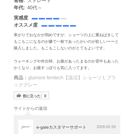
骨格:
ストレート
年代:
40代～
実感度
オススメ度
寒がりでおなかが弱めですが、ショーツの上に重ねばきして
もこもこになるのが嫌で一枚であったかいのが欲しいーーと
購入しました。もこもこしないのがとてもよいです。
ウォーキングや外出時、お腹があったまるのか背中もあった
かくなり、お腹すっぽりも気に入ってます。
商品：
glamore femtech【温活】ショーツ L ブラ
ックグレー
役に立った
0
サイトからの返信
e-gateカスタマーサポート
2026-02-26