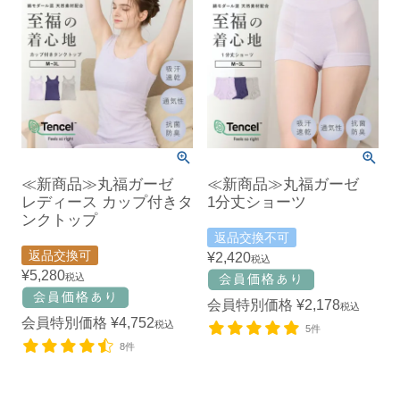
≪新商品≫丸福ガーゼ
≪新商品≫丸福ガーゼ
レディース カップ付きタ
1分丈ショーツ
ンクトップ
返品交換不可
返品交換可
¥
2,420
税込
¥
5,280
税込
会員特別価格
¥
2,178
税込
会員特別価格
¥
4,752
税込
5件
8件