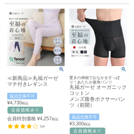
≪新商品≫丸福ガーゼ
驚きの伸縮でおなかをすっぽ
り！あたたか腹巻パンツ
マチ付きレギンス
丸福ガーゼ オーガニック
コットン
返品交換不可
メンズ腹巻ボクサーパン
¥
4,730
税込
ツ（前開）
返品交換不可
会員特別価格
¥
4,257
税込
¥
3,300
税込
5件