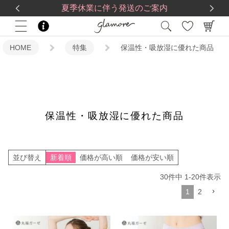
送料一律560円
5,500
円(税込)以上で
送料無料
夏季休業に伴う発送のご案内
HOME
特集
保温性・吸放湿に優れた商品
保温性・吸放湿に優れた商品
並び替え
新着順
価格が高い順
価格が安い順
30
件中
1
-
20
件表示
1
2