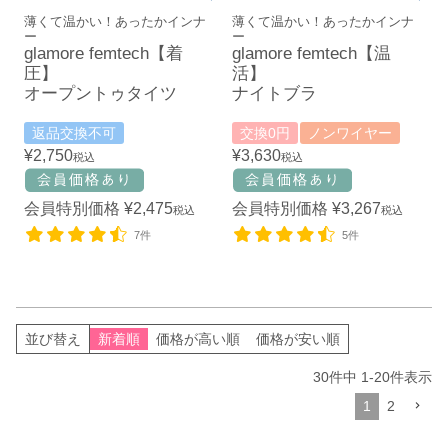
薄くて温かい！あったかインナ
薄くて温かい！あったかインナ
ー
ー
glamore femtech【着
glamore femtech【温
圧】
活】
オープントゥタイツ
ナイトブラ
返品交換不可
交換0円
ノンワイヤー
¥
2,750
¥
3,630
税込
税込
会員特別価格
¥
2,475
会員特別価格
¥
3,267
税込
税込
7件
5件
並び替え
新着順
価格が高い順
価格が安い順
30
件中
1
-
20
件表示
1
2