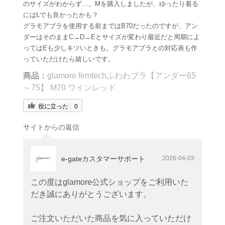
のサイズがわからず…。Mを購入しましたが、ゆったり着る
にはLでも良かったかも？
グラモアブラを使用する前まではB70だったのですが、アン
ダーはそのままC→D→Eとサイズが変わり最近だと周期によ
ってはEも少しキツいときも。グラモアブラとの対応表も作
っていただけたら嬉しいです。
商品：
glamore femtechふわわブラ【アンダー65
～75】 M70 ワインレッド
役に立った
0
サイトからの返信
e-gateカスタマーサポート
2026-04-03
この度はglamore公式ショップをご利用いた
だき誠にありがとうございます。
ご注文いただいた商品を気に入っていただけ