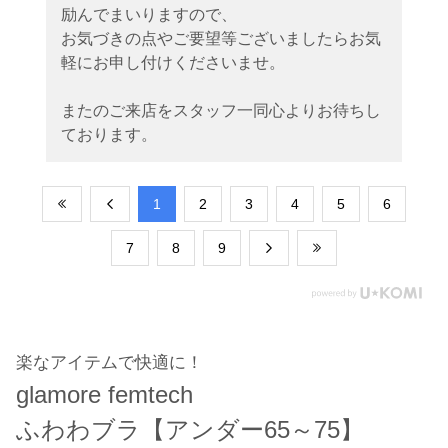
励んでまいりますので、
お気づきの点やご要望等ございましたらお気
軽にお申し付けくださいませ。
またのご来店をスタッフ一同心よりお待ちし
ております。
​1
​2
​3
​4
​5
​6
​7
​8
​9
楽なアイテムで快適に！
glamore femtech
ふわわブラ【アンダー65～75】