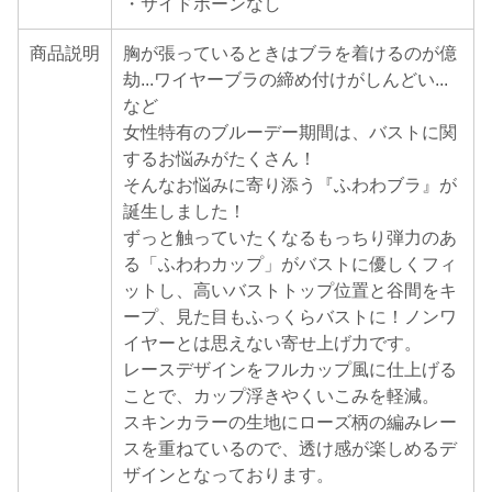
・サイドボーンなし
商品説明
胸が張っているときはブラを着けるのが億
劫...ワイヤーブラの締め付けがしんどい...
など
女性特有のブルーデー期間は、バストに関
するお悩みがたくさん！
そんなお悩みに寄り添う『ふわわブラ』が
誕生しました！
ずっと触っていたくなるもっちり弾力のあ
る「ふわわカップ」がバストに優しくフィ
ットし、高いバストトップ位置と谷間をキ
ープ、見た目もふっくらバストに！ノンワ
イヤーとは思えない寄せ上げ力です。
レースデザインをフルカップ風に仕上げる
ことで、カップ浮きやくいこみを軽減。
スキンカラーの生地にローズ柄の編みレー
スを重ねているので、透け感が楽しめるデ
ザインとなっております。