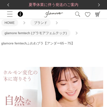
送料一律560円
5,500
円(税込)以上で
送料無料
夏季休業に伴う発送のご案内
HOME
ブランド
glamore femtech (グラモアフェムテック)
glamore femtechふわわブラ【アンダー65～75】