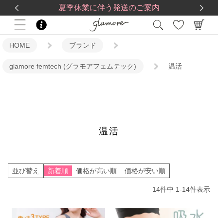
送料一律560円
5,500
円(税込)以上で
送料無料
夏季休業に伴う発送のご案内
HOME
ブランド
glamore femtech (グラモアフェムテック)
温活
温活
並び替え
新着順
価格が高い順
価格が安い順
14
件中
1
-
14
件表示