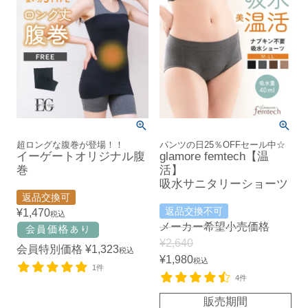
超ロングな腹巻が登場！！
パンツの日25％OFFセール中☆
イーゲートオリジナル腹
glamore femtech【温
巻
活】
吸水サニタリーショーツ
返品交換可
返品交換不可
¥
1,470
税込
メーカー希望小売価格
¥
2,640
会員特別価格
¥
1,323
税込
¥
1,980
税込
1件
4件
販売期間