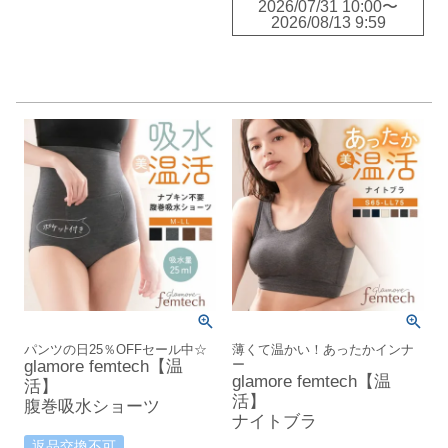
2026/07/31 10:00
〜
2026/08/13 9:59
パンツの日25％OFFセール中☆
薄くて温かい！あったかインナ
glamore femtech【温
ー
glamore femtech【温
活】
活】
腹巻吸水ショーツ
ナイトブラ
返品交換不可