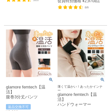
10件
会員特別価格
¥
2,970
税込
8件
glamore femtech【温
薄くて温かい！あったかインナ
ー
活】
glamore femtech【温
腹巻3分丈パンツ
活】
ハンドウォーマー
返品交換不可