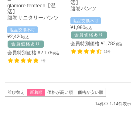
ー
活】
glamore femtech【温
腹巻パンツ
活】
腹巻サニタリーパンツ
返品交換不可
¥
1,980
税込
返品交換不可
¥
2,420
税込
会員特別価格
¥
1,782
税込
11件
会員特別価格
¥
2,178
税込
4件
並び替え
新着順
価格が高い順
価格が安い順
14
件中
1
-
14
件表示