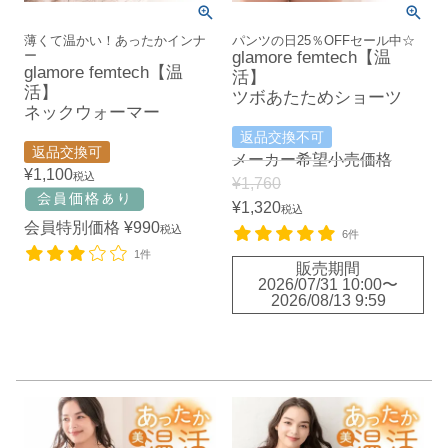
薄くて温かい！あったかインナ
パンツの日25％OFFセール中☆
ー
glamore femtech【温
glamore femtech【温
活】
活】
ツボあたためショーツ
ネックウォーマー
返品交換不可
返品交換可
メーカー希望小売価格
¥
1,100
税込
¥
1,760
¥
1,320
税込
会員特別価格
¥
990
税込
6件
1件
販売期間
2026/07/31 10:00
〜
2026/08/13 9:59