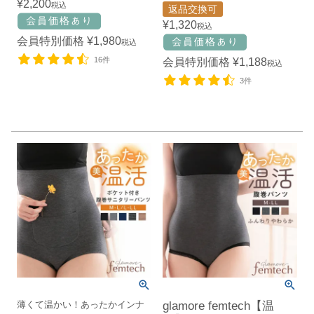
¥
2,200
税込
返品交換可
¥
1,320
税込
会員特別価格
¥
1,980
税込
16件
会員特別価格
¥
1,188
税込
3件
薄くて温かい！あったかインナ
glamore femtech【温