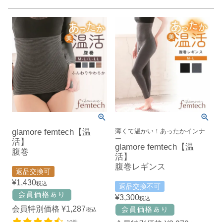
glamore femtech【温
薄くて温かい！あったかインナ
ー
活】
glamore femtech【温
腹巻
活】
腹巻レギンス
返品交換可
¥
1,430
税込
返品交換不可
¥
3,300
税込
会員特別価格
¥
1,287
税込