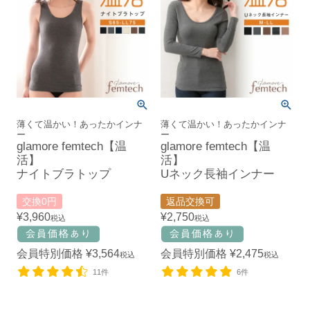
薄くて温かい！あったかインナ
薄くて温かい！あったかインナ
ー
ー
glamore femtech【温
glamore femtech【温
活】
活】
ナイトブラトップ
Uネック長袖インナー
交換0円
返品交換可
¥
3,960
¥
2,750
税込
税込
会員特別価格
¥
3,564
会員特別価格
¥
2,475
税込
税込
11件
6件