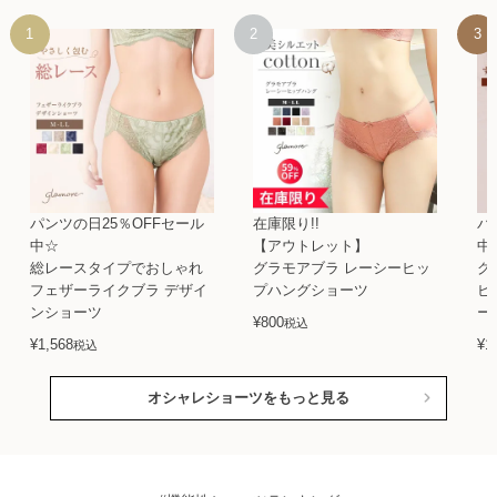
パンツの日25％OFFセール
在庫限り!!
パ
中☆
【アウトレット】
中
総レースタイプでおしゃれ
グラモアブラ レーシーヒッ
グ
フェザーライクブラ デザイ
プハングショーツ
ビ
ンショーツ
ー
¥
800
税込
¥
1,568
¥
1
税込
オシャレショーツをもっと見る