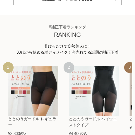
#補正下着ランキング
RANKING
着けるだけで姿勢美人に！
30代から始めるボディメイク！今売れてる話題の補正下着
ととのうガードル レギュラ
ととのうガードル ハイウエ
と
ー
ストタイプ
¥
4
¥
3,300
¥
4,400
税込
税込