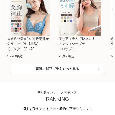
≪新色発売≫150万枚突破★
楽なアイテムで快適に！
新
グラモアブラ【単品】
ノンワイヤーブラ
N
【アンダー65～75】
メロウブラ
ア
¥
5,280
¥
3,960
¥
4
税込
税込
育乳・補正ブラをもっと見る
#和装インナーランキング
RANKING
悩まず使える？！浴衣・着物の下着ならコレ！