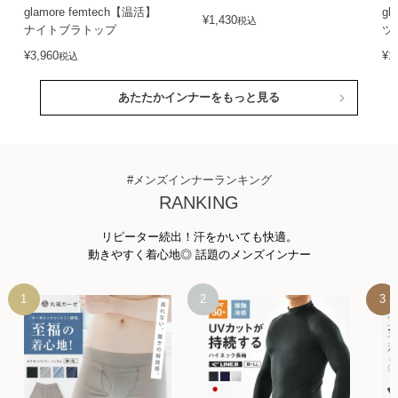
glamore femtech【温活】
gl
¥
1,430
税込
ナイトブラトップ
ツ
¥
3,960
¥
1
税込
あたたかインナーをもっと見る
#メンズインナーランキング
RANKING
リピーター続出！汗をかいても快適。
動きやすく着心地◎ 話題のメンズインナー