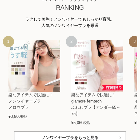
RANKING
ラクして美胸！ノンワイヤーでもしっかり育乳。
人気のノンワイヤーブラを厳選
楽なアイテムで快適に！
楽なアイテムで快適に！
楽
ノンワイヤーブラ
glamore femtech
イ
メロウブラ
ふわわブラ【アンダー65～
品
75】
ア
¥
3,960
税込
¥
5,060
¥
5
税込
ノンワイヤーブラをもっと見る