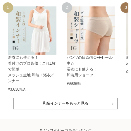
浴衣にも使える！
パンツの日25％OFFセール
浴
着付けのプロ監修！これ1枚
中☆
5
で簡単
浴衣にも使える！
¥
4
メッシュ生地 和装・浴衣イ
和装用ショーツ
ンナー
¥
990
税込
¥
3,630
税込
和装インナーをもっと見る
#ノンワイヤーブラランキング