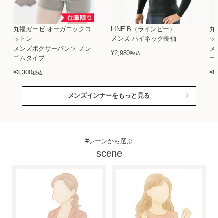
丸福ガーゼ オーガニックコ
LINE.B（ラインビー）
丸
ットン
メンズ ハイネック長袖
ッ
メンズボクサーパンツ ノン
メ
¥
2,980
税込
ゴムタイプ
ー
¥
3,300
¥
5
税込
メンズインナーをもっと見る
#シーンから選ぶ
scene