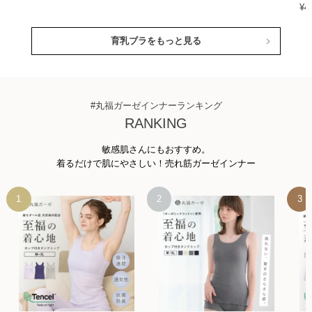
¥
4
育乳ブラをもっと見る
#丸福ガーゼインナーランキング
RANKING
敏感肌さんにもおすすめ。
着るだけで肌にやさしい！売れ筋ガーゼインナー