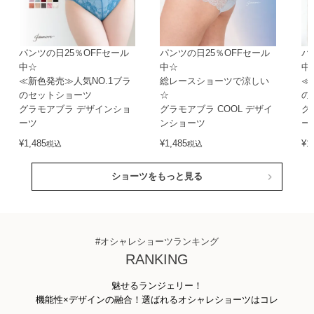
パンツの日25％OFFセール
パンツの日25％OFFセール
パ
中☆
中☆
中
≪新色発売≫人気NO.1ブラ
総レースショーツで涼しい
≪
のセットショーツ
☆
の
グラモアブラ デザインショ
グラモアブラ COOL デザイ
グ
ーツ
ンショーツ
ー
¥
1,485
¥
1,485
¥
1
税込
税込
ショーツをもっと見る
#オシャレショーツランキング
RANKING
魅せるランジェリー！
機能性×デザインの融合！選ばれるオシャレショーツはコレ