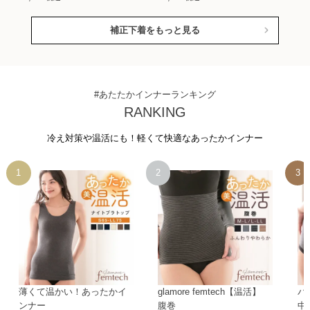
補正下着をもっと見る
#あたたかインナーランキング
RANKING
冷え対策や温活にも！軽くて快適なあったかインナー
薄くて温かい！あったかイ
glamore femtech【温活】
パ
ンナー
腹巻
中