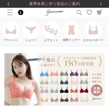
送料一律560円
5,500
円(税込)以上で
送料無料
夏季休業に伴う発送のご案内
補整インナー
ブラジャー
ショーツ
上下セット
ヨガ＆スポーツ