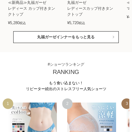
≪新商品≫丸福ガーゼ
丸福ガーゼ
≪
レディース カップ付きタン
レディースカップ付きタン
マ
クトップ
クトップ
¥
4
¥
5,280
¥
5,720
税込
税込
丸福ガーゼインナーをもっと見る
#ショーツランキング
RANKING
もう食い込まない！
リピーター続出のストレスフリー人気ショーツ