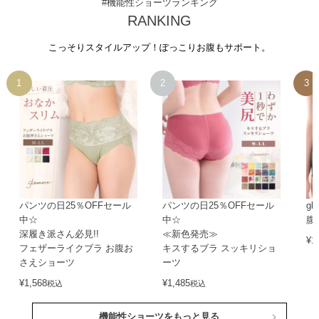
#機能性ショーツランキング
RANKING
こっそりスタイルアップ！ぽっこりお腹もサポート。
パンツの日25％OFFセール
パンツの日25％OFFセール
gl
中☆
中☆
腹
深履き派さん必見!!
≪新色発売≫
¥
1
フェザーライクブラ お腹お
キスするブラ スッキリショ
さえショーツ
ーツ
¥
1,568
¥
1,485
税込
税込
機能性ショーツをもっと見る