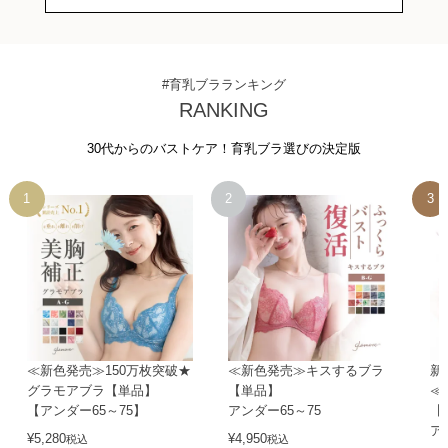
#育乳ブラランキング
RANKING
30代からのバストケア！育乳ブラ選びの決定版
≪新色発売≫150万枚突破★
≪新色発売≫キスするブラ
新
グラモアブラ【単品】
【単品】
≪
【アンダー65～75】
アンダー65～75
【
ア
¥
5,280
¥
4,950
税込
税込