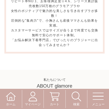
リピート率NO.1、お客様満足度☆4.6、シリーズ累計販
売枚数150万枚のグラモアブラや
女性のポジティブで魅力的な美しさを引き出すブラが多
数！
圧倒的な"集肉力"で、小胸さんも産後ママさんも効果を
実感。
カスタマーサービスではサイズが合うまで何度でも交換
無料で安心のサポート体制。
「お悩み解決下着専門店」でぴったりのブラジャーに出
会ってみませんか？
私たちについて
ABOUT glamore
マイページ
カート
検索
ホーム
メニュー