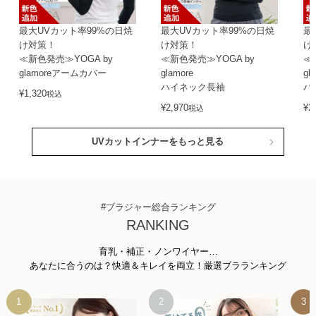
最大UVカット率99%の日焼
最大UVカット率99%の日焼
最
け対策！
け対策！
け
≪新色発売≫YOGA by
≪新色発売≫YOGA by
≪
glamoreアームカバー
glamore
gl
ハイネック長袖
ハ
¥
1,320
税込
¥
2,970
¥
2
税込
UVカットインナーをもっと見る
#ブラジャー総合ランキング
RANKING
育乳・補正・ノンワイヤー…
あなたに合うのは？快適＆キレイを両立！厳選ブラランキング