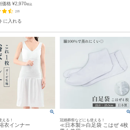
別価格
¥
2,970
税込
2件
トに入れる
使える！
冠婚葬祭などにも使える！
浴衣インナー
≪日本製≫白足袋 こはぜ 4枚