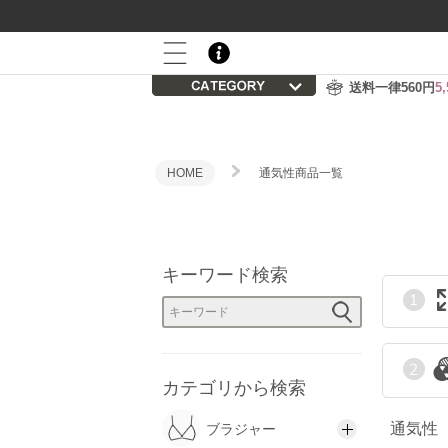
800P
会員登録後の初回購入で
プレゼント
キ
送料一律560円
5
価
HOME
通気性商品一覧
商
キーワード検索
カテゴリから検索
通気性
ブラジャー