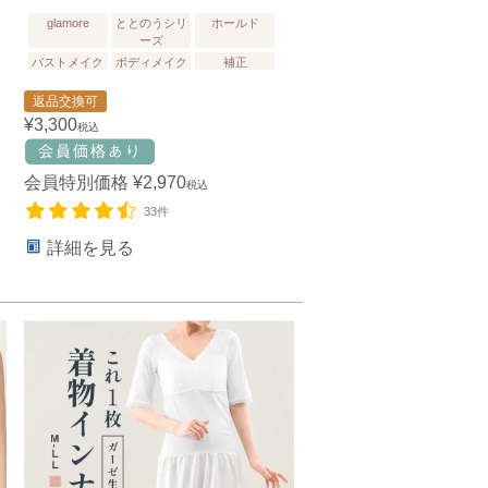
glamore
ととのうシリ
ホールド
ーズ
バストメイク
ボディメイク
補正
返品交換可
¥
3,300
税込
会員特別価格
¥
2,970
税込
33件
詳細を見る