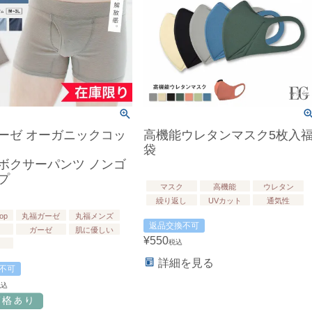
ーゼ オーガニックコッ
高機能ウレタンマスク5枚入
袋
ボクサーパンツ ノンゴ
プ
マスク
高機能
ウレタン
繰り返し
UVカット
通気性
hop
丸福ガーゼ
丸福メンズ
返品交換不可
ガーゼ
肌に優しい
¥
550
税込
詳細を見る
不可
税込