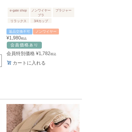
e-gate shop
ノンワイヤー
ブラジャー
ブラ
リラックス
3/4カップ
返品交換不可
ノンワイヤー
¥
1,980
税込
会員特別価格
¥
1,782
税込
カートに入れる