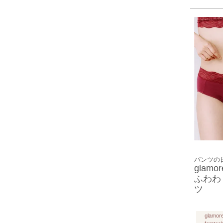
パンツの日
glamor
ふわわ
ツ
glamor