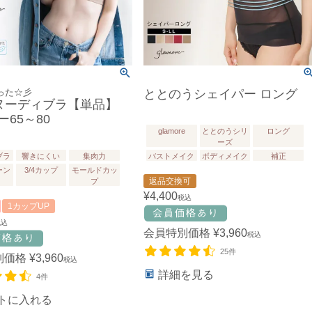
った☆彡
ととのうシェイパー ロング
 ヌーディブラ【単品】
65～80
glamore
ととのうシリ
ロング
ーズ
ブラ
響きにくい
集肉力
バストメイク
ボディメイク
補正
ーン
3/4カップ
モールドカッ
返品交換可
プ
¥
4,400
税込
1カップUP
税込
会員特別価格
¥
3,960
税込
25件
別価格
¥
3,960
税込
詳細を見る
4件
トに入れる