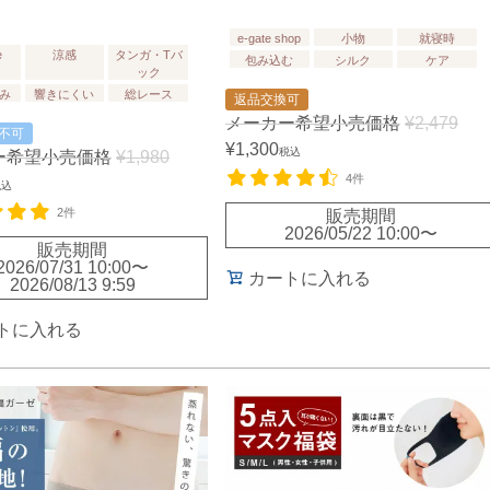
e-gate shop
小物
就寝時
e
涼感
タンガ・Tバ
包み込む
シルク
ケア
ック
み
響きにくい
総レース
返品交換可
メーカー希望小売価格
¥
2,479
不可
¥
1,300
税込
ー希望小売価格
¥
1,980
4件
税込
2件
販売期間
2026/05/22 10:00
〜
販売期間
2026/07/31 10:00
〜
カートに入れる
2026/08/13 9:59
トに入れる