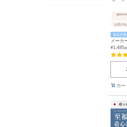
glamor
お尻の丸
返品交換
メーカ
¥
1,485
カー