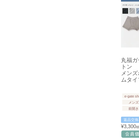
丸福ガ
トン
メンズ
ムタイ
e-gate s
メンズ
前開き
返品交換
¥
3,300