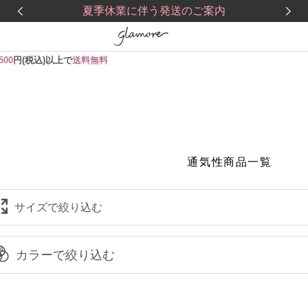
夏季休業に伴う発送のご案内
ーワード
在庫なし商品
,500
円(税込)以上で
送料無料
格
予約商品
〜
品タグ
通気性商品一覧
セール
限定
再入荷
翌日発送
サイズで絞り込む
カラーで絞り込む
検索