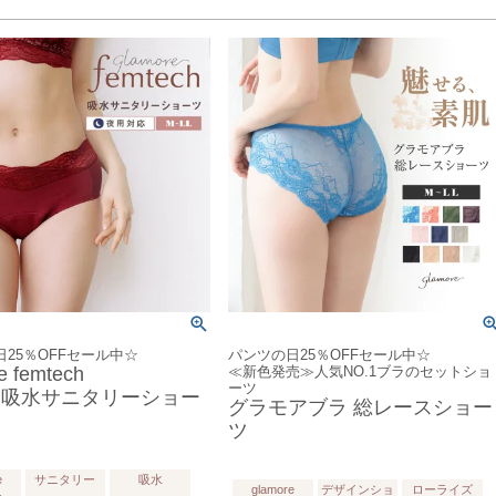
25％OFFセール中☆
パンツの日25％OFFセール中☆
e femtech
≪新色発売≫人気NO.1ブラのセットショ
ーツ
 吸水サニタリーショー
グラモアブラ 総レースショー
ツ
e
サニタリー
吸水
glamore
デザインショ
ローライズ