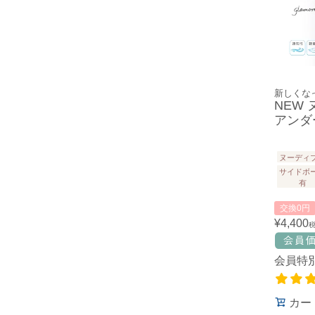
新しくな
NEW
アンダー
ヌーディ
サイドボ
有
交換0円
¥
4,400
会員特
カー