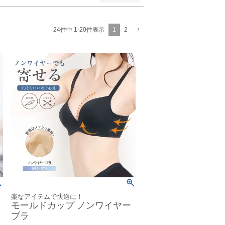
1
2
24
件中
1
-
20
件表示
楽なアイテムで快適に！
モールドカップ ノンワイヤー
ブラ