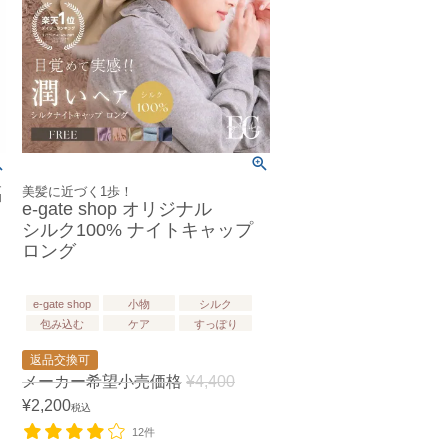
福
美髪に近づく1歩！
e-gate shop オリジナル
シルク100% ナイトキャップ
ロング
e-gate shop
小物
シルク
包み込む
ケア
すっぽり
返品交換可
メーカー希望小売価格
¥
4,400
¥
2,200
税込
12件