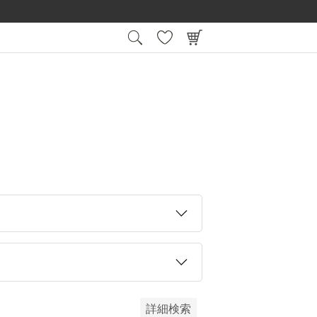
15:00
平日
までの注文で最短翌日お届け
会員登録後
在庫なし商品を表示しない
予約商品のみを表示
詳細検索