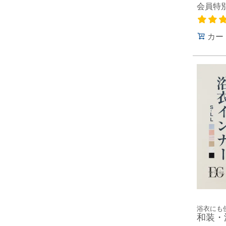
会員特
カー
浴衣にも
和装・