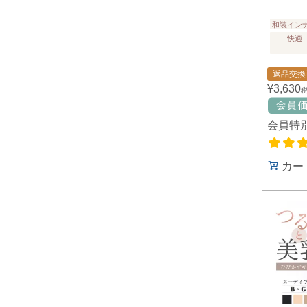
和装イン
快適
返品交換
¥
3,630
会員特
カー