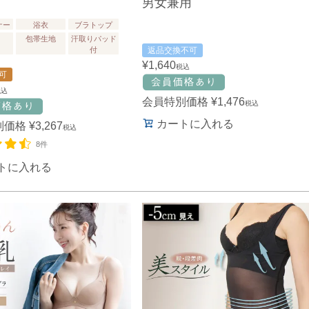
男女兼用
ナー
浴衣
ブラトップ
包帯生地
汗取りパッド
付
返品交換不可
¥
1,640
税込
可
税込
会員特別価格
¥
1,476
税込
カートに入れる
別価格
¥
3,267
税込
8件
トに入れる