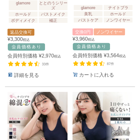
glamore
ととのうシリー
glamore
ナイトブラ
ズ
美乳
ホールド
ホールド
バストメイク
バストケア
ノンワイヤー
ボディメイク
補正
交換0円
ノンワイヤー
返品交換可
¥
3,960
¥
3,300
税込
税込
会員特別価格
¥
3,564
会員特別価格
¥
2,970
税込
税込
87件
33件
カートに入れる
詳細を見る