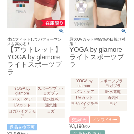
体にフィットしてパフォーマン
最大UVカット率99%の日焼け対
スを高める！
策！
【アウトレット】
YOGA by glamore
YOGA by glamore
ライトスポーツブ
ライトスポーツブ
ラ
ラ
YOGA by
スポーツブラ・
glamore
ヨガブラ
YOGA by
スポーツブラ・
バストケア
吸水速乾
glamore
ヨガブラ
UVカット
通気性
バストケア
吸水速乾
ヨガバイグラモ
ヨガ
UVカット
通気性
ア
ヨガバイグラモ
ヨガ
ア
交換0円
ノンワイヤー
¥
3,190
返品交換不可
税込
¥
1,980