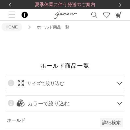
送料一律560円
5,500
円(税込)以上で
送料無料
限定
夏季休業に伴う発送のご案内
再入荷
HOME
ホールド商品一覧
翌日発送
在庫なし商品
在庫なし商品を表示しない
ホールド商品一覧
サイズで絞り込む
予約商品
予約商品のみを表示
カラーで絞り込む
検索
ホールド
詳細検索