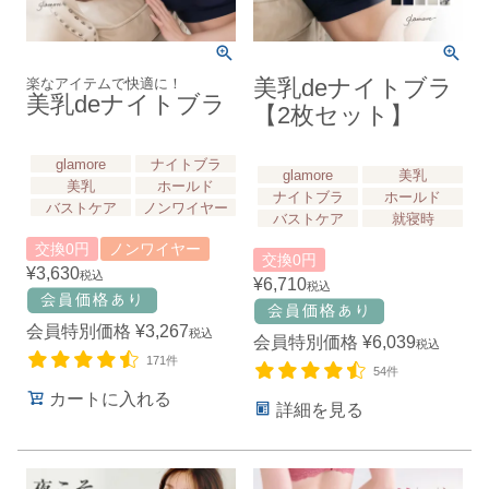
楽なアイテムで快適に！
美乳deナイトブラ
美乳deナイトブラ
【2枚セット】
glamore
ナイトブラ
glamore
美乳
美乳
ホールド
ナイトブラ
ホールド
バストケア
ノンワイヤー
バストケア
就寝時
交換0円
ノンワイヤー
交換0円
¥
3,630
税込
¥
6,710
税込
会員特別価格
¥
3,267
税込
会員特別価格
¥
6,039
税込
171件
54件
カートに入れる
詳細を見る