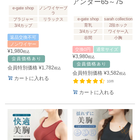
アンダー65～75
e-gate shop
ノンワイヤーブ
ラ
e-gate shop
sarah collection
ブラジャー
リラックス
育乳
2段ホック
3/4カップ
3/4カップ
ワイヤー入
返品交換不可
谷間
小胸
ノンワイヤー
交換0円
通常サイズ
¥
1,980
税込
¥
3,980
税込
会員特別価格
¥
1,782
税込
会員特別価格
¥
3,582
税込
カートに入れる
10件
カートに入れる