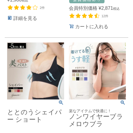
税込
会員特別価格
¥
2,871
2件
税込
12件
詳細を見る
カートに入れる
ととのうシェイパ
楽なアイテムで快適に！
ノンワイヤーブラ
ー ショート
メロウブラ