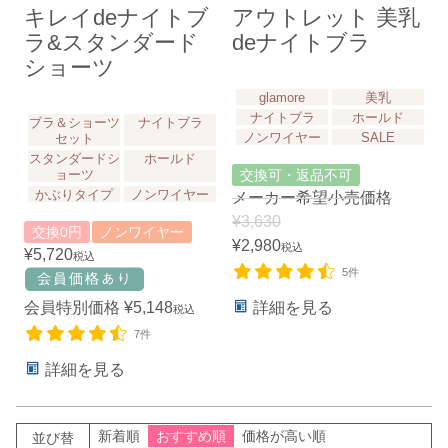
キレイdeナイトブ
アウトレット 美乳
ラ&スタンダード
deナイトブラ
ショーツ
glamore
美乳
ナイトブラ
ホールド
ブラ＆ショーツ
ナイトブラ
ノンワイヤー
SALE
セット
スタンダードシ
ホールド
ョーツ
交換可・返品不可
かぶりタイプ
ノンワイヤー
メーカー希望小売価格
¥
3,630
交換0円
ノンワイヤー
¥
2,980
税込
¥
5,720
税込
5件
会員特別価格
¥
5,148
詳細を見る
税込
7件
詳細を見る
新着順
おすすめ順
価格が高い順
並び替