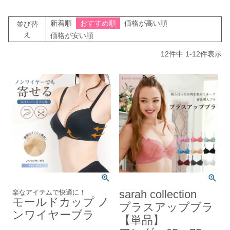
新着順
おすすめ順
価格が高い順
並び替
え
価格が安い順
12
件中
1
-
12
件表示
楽なアイテムで快適に！
sarah collection
モールドカップ ノ
プラスアップブラ
ンワイヤーブラ
【単品】