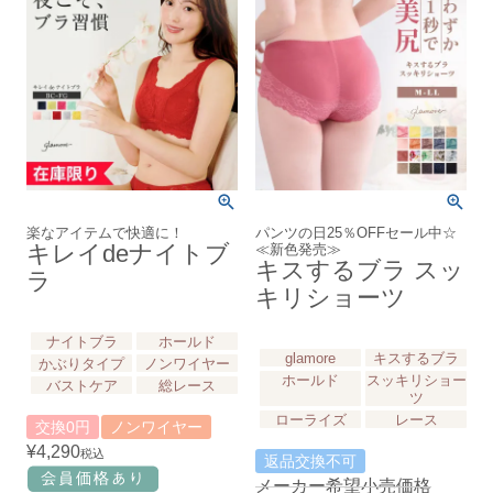
楽なアイテムで快適に！
パンツの日25％OFFセール中☆
キレイdeナイトブ
≪新色発売≫
キスするブラ スッ
ラ
キリショーツ
ナイトブラ
ホールド
glamore
キスするブラ
かぶりタイプ
ノンワイヤー
ホールド
スッキリショー
バストケア
総レース
ツ
ローライズ
レース
交換0円
ノンワイヤー
¥
4,290
税込
返品交換不可
メーカー希望小売価格