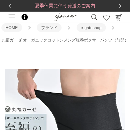
送料一律560円
5,500
円(税込)以上で
送料無料
夏季休業に伴う発送のご案内
HOME
ブランド
e-gateshop
丸福ガーゼ オーガニックコットンメンズ腹巻ボクサーパンツ（前開）