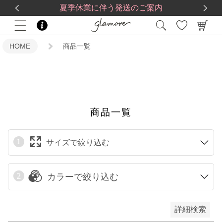
送料一律560円
5,500
円(税込)以上で
送料無料
限定
夏季休業に伴う発送のご案内
再入荷
HOME
商品一覧
翌日発送
在庫なし商品
在庫なし商品を表示しない
商品一覧
サイズで絞り込む
予約商品
予約商品のみを表示
カラーで絞り込む
検索
詳細検索