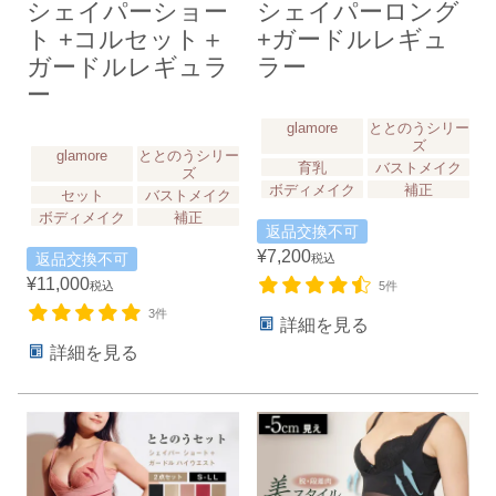
シェイパーショー
シェイパーロング
ト +コルセット＋
+ガードルレギュ
ガードルレギュラ
ラー
ー
glamore
ととのうシリー
ズ
glamore
ととのうシリー
育乳
バストメイク
ズ
ボディメイク
補正
セット
バストメイク
ボディメイク
補正
返品交換不可
¥
7,200
返品交換不可
税込
¥
11,000
税込
5件
3件
詳細を見る
詳細を見る