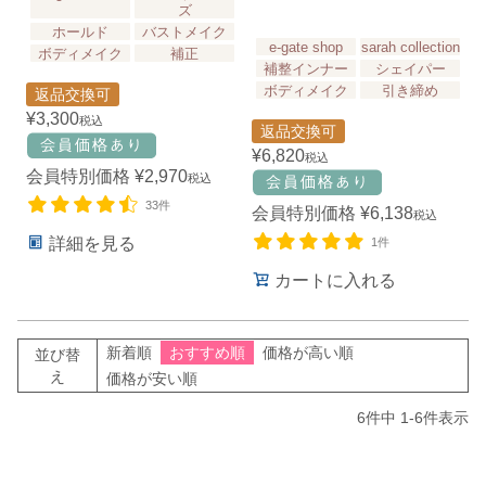
ズ
ホールド
バストメイク
e-gate shop
sarah collection
ボディメイク
補正
補整インナー
シェイパー
ボディメイク
引き締め
返品交換可
¥
3,300
税込
返品交換可
¥
6,820
税込
会員特別価格
¥
2,970
税込
33件
会員特別価格
¥
6,138
税込
詳細を見る
1件
カートに入れる
新着順
おすすめ順
価格が高い順
並び替
え
価格が安い順
6
件中
1
-
6
件表示