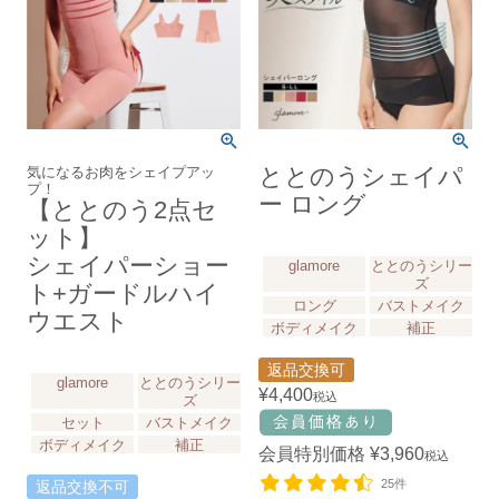
気になるお肉をシェイプアッ
ととのうシェイパ
プ！
ー ロング
【ととのう2点セ
ット】
シェイパーショー
glamore
ととのうシリー
ズ
ト+ガードルハイ
ロング
バストメイク
ウエスト
ボディメイク
補正
返品交換可
glamore
ととのうシリー
¥
4,400
税込
ズ
セット
バストメイク
ボディメイク
補正
会員特別価格
¥
3,960
税込
25件
返品交換不可