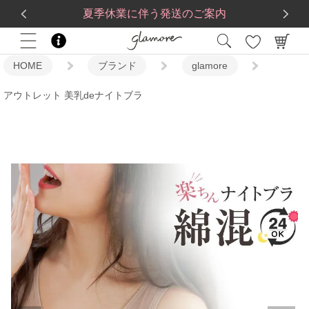
送料一律560円
5,500
円(税込)以上で
送料無料
夏季休業に伴う発送のご案内
HOME
ブランド
glamore
アウトレット 美乳deナイトブラ