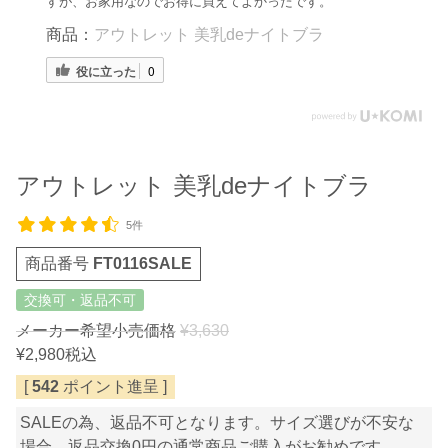
すが、お家用なのでお得に買えてよかったです。
商品：
アウトレット 美乳deナイトブラ
役に立った
0
アウトレット 美乳deナイトブラ
5件
商品番号
FT0116SALE
交換可・返品不可
メーカー希望小売価格
¥
3,630
¥
2,980
税込
[
542
ポイント進呈 ]
SALEの為、返品不可となります。サイズ選びが不安な
場合、返品交換0円の通常商品ご購入がお勧めです。