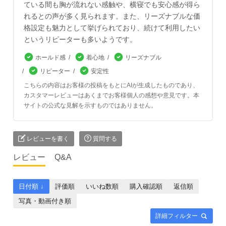
ている間も胸が流れない感触や、横寝でも安心感が得ら
れるとの声が多く見られます。また、リーズナブルな価
格設定も魅力として挙げられており、続けて利用したい
というリピーターも多いようです。
ホールド感
着心地
リーズナブル
リピーター
安定性
こちらの内容はお客様の投稿をもとにAIが生成したものであり、
カスタマーレビューはあくまでお客様個人の感想や意見です。本
サイトの公式な見解を示すものではありません。
レビューを書く
質問する
レビュー
Q&A
日付順 ↓
評価順
いいね数順
購入確認順
返信順
写真・動画付き順
詳細フィルター