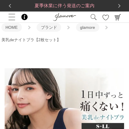
送料一律560円
5,500
円(税込)以上で
送料無料
夏季休業に伴う発送のご案内
HOME
ブランド
glamore
美乳deナイトブラ【2枚セット】