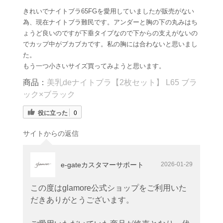
きれいでナイトブラ65FGを愛用していましたが販売がない
為、現在ナイトブラ難民です。アンダーと胸の下の丸みはち
ょうど良いのですが下垂タイプなので下からの支えがないの
でカップ中がブカブカです。私の胸には合わないと思いまし
た。
もう一つ小さいサイズ買ってみようと思います。
商品：
美乳deナイトブラ【2枚セット】 L65 ブラ
ック×ブラック
役に立った
0
サイトからの返信
e-gateカスタマーサポート
2026-01-29
この度はglamore公式ショップをご利用いた
だきありがとうございます。