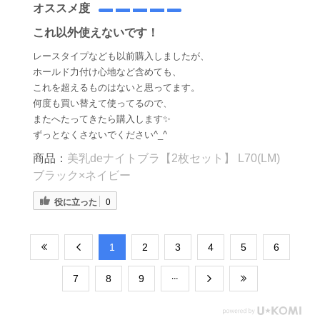
オススメ度
これ以外使えないです！
レースタイプなども以前購入しましたが、
ホールド力付け心地など含めても、
これを超えるものはないと思ってます。
何度も買い替えて使ってるので、
またへたってきたら購入します✨
ずっとなくさないでください^_^
商品：
美乳deナイトブラ【2枚セット】 L70(LM)
ブラック×ネイビー
役に立った
0
​1
​2
​3
​4
​5
​6
​7
​8
​9