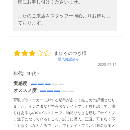
軽にお申し付けくださいませ。
またのご来店をスタッフ一同心よりお待ちし
ております。
まひるのつき様
購入確認済み
2025-07-15
年代:
40代～
実感度
オススメ度
育乳ブラメーカーに対する期待があって厳しめの評価となり
ました。インスタなどで有名なナイトブラも数社試して、盛
りはあるもののバストキープに物足りなさを感じてナイトブ
ラ迷子になっているところ、試しに購入。正直、可もなく不
可もなく…なところでした。でもナイトブラだけ有名な某メ