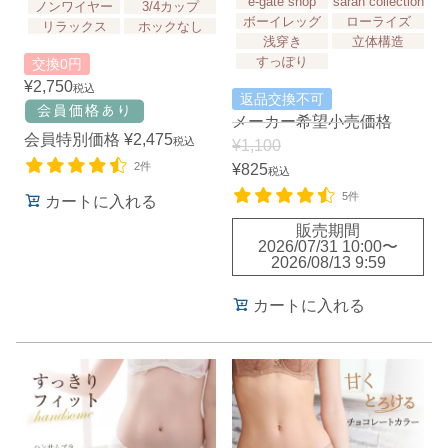
e-gate shop
sarah collection
ノンワイヤー
3/4カップ
ボーイレッグ
ローライズ
リラックス
ホックなし
浅穿き
立体構造
すっぽり
交換0円
¥
2,750
税込
返品交換不可
メーカー希望小売価格
会員特別価格
¥
2,475
税込
¥
1,100
2件
¥
825
税込
5件
カートに入れる
販売期間
2026/07/31 10:00
〜
2026/08/13 9:59
カートに入れる