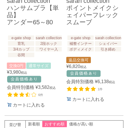
sarah collection
sarah collection
ハンサムブラ【単
ポイントメイクシ
品】
ェイパーフレック
アンダー65～80
スムーブ
e-gate shop
sarah collection
e-gate shop
sarah collection
育乳
2段ホック
補整インナー
シェイパー
3/4カップ
ワイヤー入
ボディメイク
引き締め
谷間
返品交換可
交換0円
通常サイズ
¥
6,820
税込
¥
3,980
税込
会員特別価格
¥
6,138
税込
会員特別価格
¥
3,582
税込
1件
6件
カートに入れる
カートに入れる
新着順
おすすめ順
価格が高い順
並び替