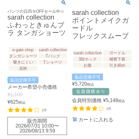
パンツの日25％OFFセール中☆
sarah collection
sarah collection
ポイントメイクガ
ふわっときゅんブ
ードル
ラ タンガショーツ
フレックスムーブ
e-gate shop
sarah collection
sarah collection
ガードル
タンガショーツ
Tバック
3段ホック
補整下着
響きにくい
Tショーツ
お腹
引き締め
花柄
返品交換不可
返品交換不可
¥
5,720
税込
メーカー希望小売価格
¥
1,100
会員特別価格
¥
5,148
税込
¥
825
税込
1件
1件
カートに入れる
販売期間
2026/07/31 10:00
〜
2026/08/13 9:59