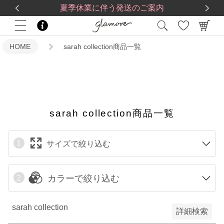
送料一律560円
5,500
円(税込)以上で
送料無料
限定
夏季休業に伴う発送のご案内
再入荷
HOME
sarah collection商品一覧
翌日発送
在庫なし商品
在庫なし商品を表示しない
sarah collection商品一覧
サイズで絞り込む
予約商品
予約商品のみを表示
カラーで絞り込む
検索
sarah collection
詳細検索