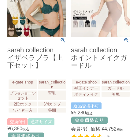
sarah collection
sarah collection
イザベラブラ【上
ポイントメイクガ
下セット】
ードル
e-gate shop
sarah_collectio
e-gate shop
sarah collection
n
補正インナー
ガードル
ブラ&ショーツ
育乳
ボディメイク
美尻
セット
2段ホック
3/4カップ
返品交換不可
ワイヤー入
谷間
¥
5,280
税込
交換0円
通常サイズ
¥
6,380
会員特別価格
¥
4,752
税込
税込