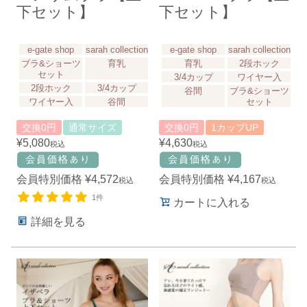
下セット】
下セット】
e-gate shop
sarah collection
e-gate shop
sarah collection
ブラ&ショーツ
育乳
育乳
2段ホック
セット
3/4カップ
ワイヤー入
2段ホック
3/4カップ
谷間
ブラ&ショーツ
ワイヤー入
谷間
セット
交換0円
通常サイズ
交換0円
1カップUP
¥
5,080
¥
4,630
税込
税込
会員特別価格
¥
4,572
会員特別価格
¥
4,167
税込
税込
1件
カートに入れる
詳細を見る