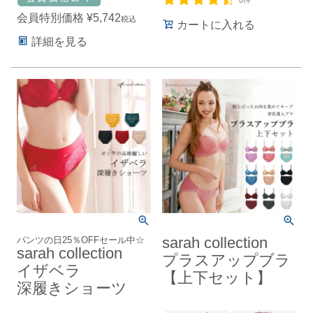
8件
会員特別価格
¥
5,742
税込
カートに入れる
詳細を見る
パンツの日25％OFFセール中☆
sarah collection
sarah collection
プラスアップブラ
イザベラ
【上下セット】
深履きショーツ