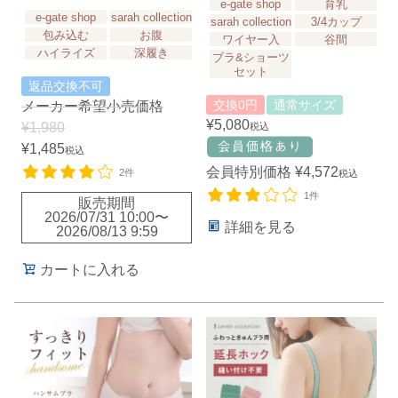
e-gate shop
育乳
e-gate shop
sarah collection
sarah collection
3/4カップ
包み込む
お腹
ワイヤー入
谷間
ハイライズ
深履き
ブラ&ショーツ
セット
返品交換不可
交換0円
通常サイズ
メーカー希望小売価格
¥
5,080
¥
1,980
税込
¥
1,485
税込
会員特別価格
¥
4,572
2件
税込
1件
販売期間
2026/07/31 10:00
〜
詳細を見る
2026/08/13 9:59
カートに入れる