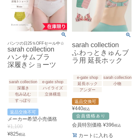
パンツの日25％OFFセール中☆
sarah collection
sarah collection
ふわっときゅんブ
ハンサムブラ
ラ用 延長ホック
深履きショーツ
e-gate shop
sarah collection
sarah collection
e-gate shop
延長ホック
小物
深履き
ハイライズ
アンダー
包み込む
立体構造
すっぽり
返品交換可
¥
440
税込
返品交換不可
メーカー希望小売価格
会員特別価格
¥
396
税込
¥
1,100
¥
825
税込
カートに入れる