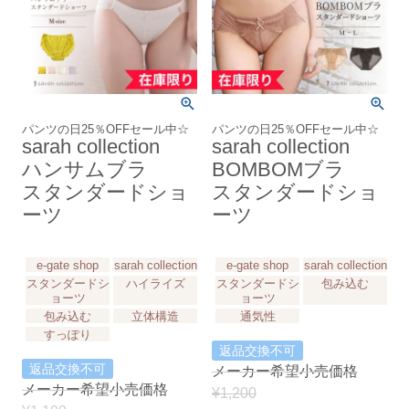
パンツの日25％OFFセール中☆
パンツの日25％OFFセール中☆
sarah collection
sarah collection
ハンサムブラ
BOMBOMブラ
スタンダードショ
スタンダードショ
ーツ
ーツ
e-gate shop
sarah collection
e-gate shop
sarah collection
スタンダードシ
ハイライズ
スタンダードシ
包み込む
ョーツ
ョーツ
包み込む
立体構造
通気性
すっぽり
返品交換不可
返品交換不可
メーカー希望小売価格
メーカー希望小売価格
¥
1,200