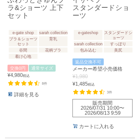
ふわっときゅんブ
イザベラ
ラ&ショーツ 上下
スタンダードショ
セット
ーツ
e-gate shop
sarah collection
e-gateshop
スタンダードシ
ョーツ
ブラ＆ショーツ
育乳
セット
sarah collection
すっぽり
谷間
花柄ブラ
包み込む
美尻
着け心地
返品交換不可
交換0円
通常サイズ
メーカー希望小売価格
¥
4,980
税込
¥
1,980
¥
1,485
8件
税込
3件
詳細を見る
販売期間
2026/07/31 10:00
〜
2026/08/13 9:59
カートに入れる