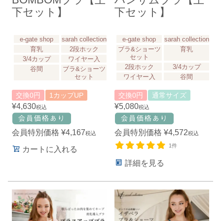
BOMBOMブラ【上
ハンサムブラ【上
下セット】
下セット】
e-gate shop
sarah collection
e-gate shop
sarah collection
育乳
2段ホック
ブラ&ショーツ
育乳
セット
3/4カップ
ワイヤー入
2段ホック
3/4カップ
谷間
ブラ&ショーツ
セット
ワイヤー入
谷間
交換0円
1カップUP
交換0円
通常サイズ
¥
4,630
¥
5,080
税込
税込
会員特別価格
¥
4,167
会員特別価格
¥
4,572
税込
税込
1件
カートに入れる
詳細を見る