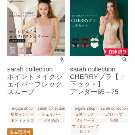
sarah collection
sarah collection
ポイントメイクシ
CHERRYブラ【上
ェイパーフレック
下セット】
スムーブ
アンダー65～75
e-gate shop
sarah collection
e-gate shop
sarah collection
補整インナー
シェイパー
2段ホック
3/4カップ
ボディメイク
引き締め
ワイヤー入
谷間
ブラ&ショーツ
セット
返品交換可