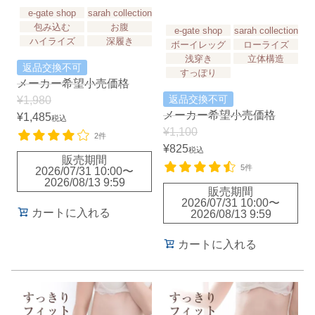
e-gate shop
sarah collection
包み込む
お腹
e-gate shop
sarah collection
ハイライズ
深履き
ボーイレッグ
ローライズ
浅穿き
立体構造
返品交換不可
すっぽり
メーカー希望小売価格
返品交換不可
¥
1,980
メーカー希望小売価格
¥
1,485
税込
¥
1,100
2件
¥
825
税込
販売期間
5件
2026/07/31 10:00
〜
2026/08/13 9:59
販売期間
2026/07/31 10:00
〜
カートに入れる
2026/08/13 9:59
カートに入れる