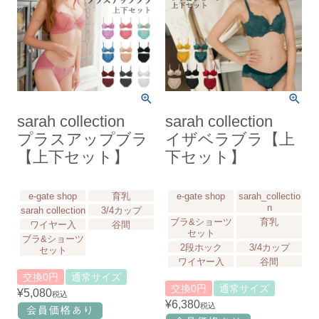
sarah collection
sarah collection
プラスアップブラ
イザベラブラ【上
【上下セット】
下セット】
e-gate shop
育乳
e-gate shop
sarah_collectio
n
sarah collection
3/4カップ
ブラ&ショーツ
育乳
ワイヤー入
谷間
セット
ブラ&ショーツ
2段ホック
3/4カップ
セット
ワイヤー入
谷間
交換0円
通常サイズ
交換0円
通常サイズ
¥
5,080
税込
¥
6,380
税込