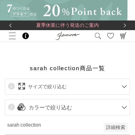
送料一律560円
5,500
円(税込)以上で
送料無料
限定
再入荷
夏季休業に伴う発送のご案内
HOME
sarah collection商品一覧
翌日発送
在庫なし商品
在庫なし商品を表示しない
sarah collection商品一覧
サイズで絞り込む
予約商品
予約商品のみを表示
カラーで絞り込む
検索
sarah collection
詳細検索