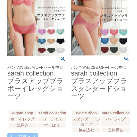
パンツの日25％OFFセール中☆
パンツの日25％OFFセール中☆
sarah collection
sarah collection
プラスアップブラ
プラスアップブラ
ボーイレッグショ
スタンダードショ
ーツ
ーツ
e-gate shop
sarah collection
e-gate shop
sarah collection
ボーイレッグ
ローライズ
スタンダードシ
ハイライズ
ョーツ
浅穿き
すっぽり
包み込む
立体構造
返品交換不可