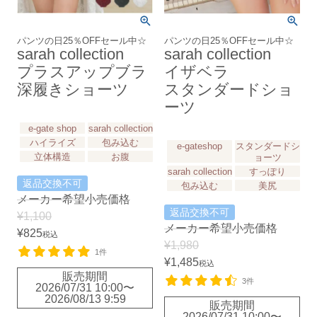
パンツの日25％OFFセール中☆
パンツの日25％OFFセール中☆
sarah collection
sarah collection
プラスアップブラ
イザベラ
深履きショーツ
スタンダードショ
ーツ
e-gate shop
sarah collection
ハイライズ
包み込む
e-gateshop
スタンダードシ
立体構造
お腹
ョーツ
sarah collection
すっぽり
返品交換不可
包み込む
美尻
メーカー希望小売価格
返品交換不可
¥
1,100
メーカー希望小売価格
¥
825
税込
¥
1,980
1件
¥
1,485
税込
販売期間
3件
2026/07/31 10:00
〜
2026/08/13 9:59
販売期間
2026/07/31 10:00
〜