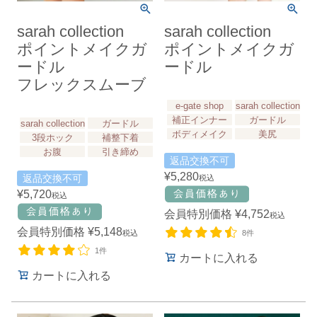
sarah collection
sarah collection
ポイントメイクガ
ポイントメイクガ
ードル
ードル
フレックスムーブ
e-gate shop
sarah collection
補正インナー
ガードル
sarah collection
ガードル
ボディメイク
美尻
3段ホック
補整下着
お腹
引き締め
返品交換不可
¥
5,280
返品交換不可
税込
¥
5,720
税込
会員特別価格
¥
4,752
税込
会員特別価格
¥
5,148
税込
8件
1件
カートに入れる
カートに入れる