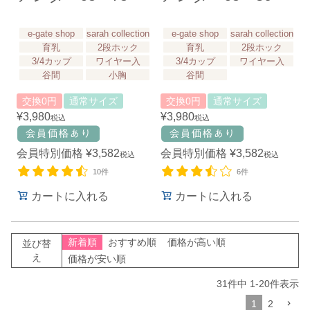
e-gate shop
sarah collection
e-gate shop
sarah collection
育乳
2段ホック
育乳
2段ホック
3/4カップ
ワイヤー入
3/4カップ
ワイヤー入
谷間
小胸
谷間
交換0円
通常サイズ
交換0円
通常サイズ
¥
3,980
¥
3,980
税込
税込
会員特別価格
¥
3,582
会員特別価格
¥
3,582
税込
税込
10件
6件
カートに入れる
カートに入れる
新着順
おすすめ順
価格が高い順
並び替
え
価格が安い順
31
件中
1
-
20
件表示
1
2