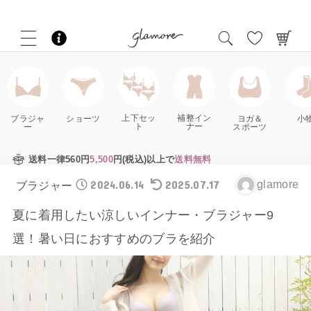
補整イン
上下セッ
ブラジャ
ショーツ
ヨガ＆
小
ナー
ト
ー
スポーツ
送料一律560円
5,500
円(税込)以上で
送料無料
2024.06.14
2025.07.17
glamore
ブラジャー
夏に着用したい涼しいインナー・ブラジャー9
選！暑い日におすすめのブラを紹介