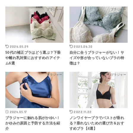
ブラジャー
ブラジャー
2026.05.29
2025.06.30
50代の補正ブラはどう選ぶ？下垂
自分に合うブラジャーがない！サ
や離れ乳対策におすすめのアイテ
イズや形が合っていないブラの特
ム6選
徴は？
ブラジャー
ブラジャー
2024.05.17
2022.11.22
ブラジャーに触れる肌がかゆい！
ノンワイヤーブラでバストが垂れ
かゆみの原因と予防する方法を紹
る？垂れないための選び方＆おす
介
すめブラ【4選】