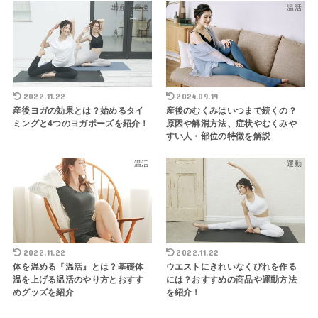
出産・産後
温活
2022.11.22
2024.09.19
産後ヨガの効果とは？始めるタイ
産後のむくみはいつまで続くの？
ミングと4つのヨガポーズを紹介！
原因や解消方法、症状やむくみや
すい人・部位の特徴を解説
温活
運動
2022.11.22
2022.11.22
体を温める『温活』とは？基礎体
ウエストにきれいなくびれを作る
温を上げる温活のやり方とおすす
には？おすすめの商品や運動方法
めグッズを紹介
を紹介！