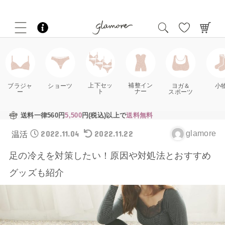
補整イン
上下セッ
ブラジャ
ショーツ
ヨガ＆
小
ナー
ト
ー
スポーツ
送料一律560円
5,500
円(税込)以上で
送料無料
2022.11.04
2022.11.22
glamore
温活
足の冷えを対策したい！原因や対処法とおすすめ
グッズも紹介