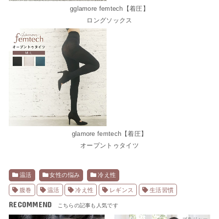
gglamore femtech【着圧】
ロングソックス
glamore femtech【着圧】
オープントゥタイツ
温活
女性の悩み
冷え性
腹巻
温活
冷え性
レギンス
生活習慣
RECOMMEND