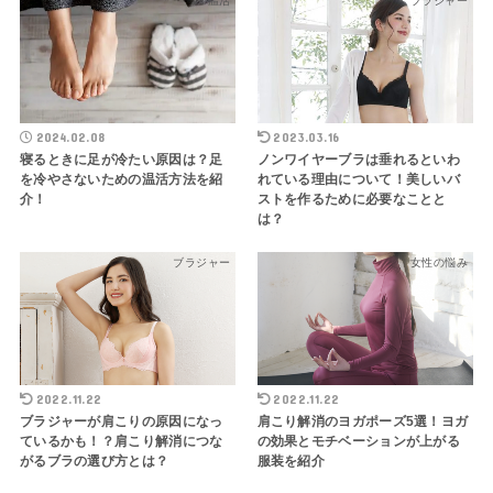
温活
ブラジャー
2024.02.08
2023.03.16
寝るときに足が冷たい原因は？足
ノンワイヤーブラは垂れるといわ
を冷やさないための温活方法を紹
れている理由について！美しいバ
介！
ストを作るために必要なことと
は？
ブラジャー
女性の悩み
2022.11.22
2022.11.22
ブラジャーが肩こりの原因になっ
肩こり解消のヨガポーズ5選！ヨガ
ているかも！？肩こり解消につな
の効果とモチベーションが上がる
がるブラの選び方とは？
服装を紹介