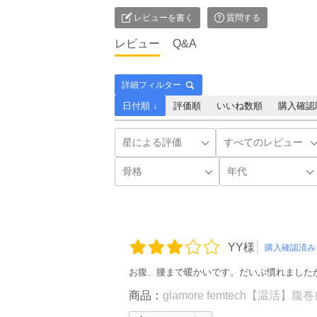
レビューを書く
質問する
レビュー
Q&A
詳細フィルター
日付順 ↓
評価順
いいね数順
購入確認
YY様
購入確認済み
お腹、腰まで暖かいです。だいぶ慣れました
商品：
glamore femtech【温活】