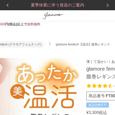
夏季休業に伴う発送のご案内
,500
円(税込)以上で
送料無料
 femtech (グラモアフェムテック)
glamore femtech【温活】腹巻レギンス
薄くて温かい！あ
glamore f
腹巻レギン
商品番号
FT0
返品交換不可
¥
3,300
税込