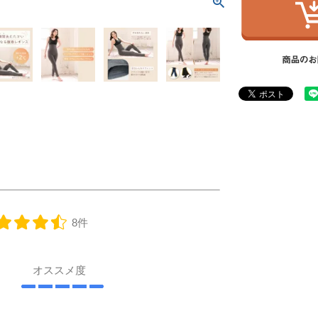
8件
オススメ度