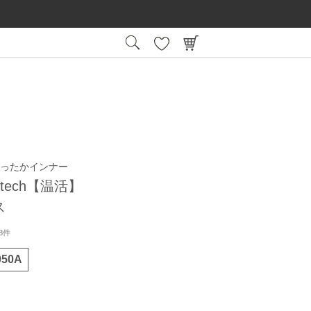
15:00
平日
までの注文で最短翌日お届け
会員登録後
ったかインナー
emtech【温活】
ス
8件
050A