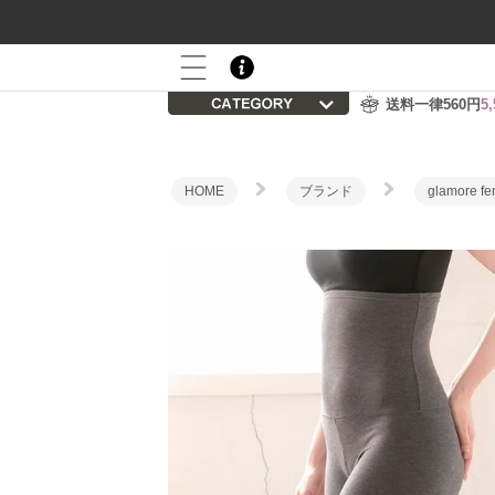
800P
会員登録後の初回購入で
プレゼント
送料一律560円
5
HOME
ブランド
glamore