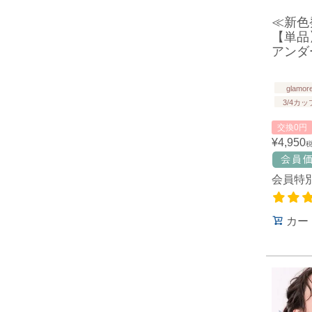
≪新色
【単品
アンダー
glamor
3/4カッ
交換0円
¥
4,950
会員特
カー