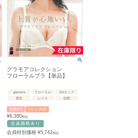
グラモアコレクション
フローラルブラ【単品】
glamore
フローラル
3/4カップ
育乳
レース
谷間
交換0円
1カップUP
¥
6,380
税込
会員特別価格
¥
5,742
税込