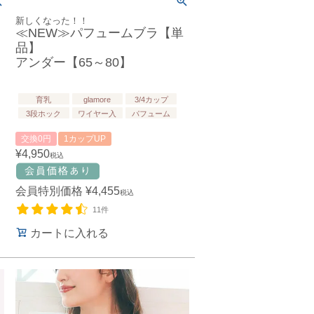
新しくなった！！
≪NEW≫パフュームブラ【単
品】
アンダー【65～80】
育乳
glamore
3/4カップ
3段ホック
ワイヤー入
パフューム
交換0円
1カップUP
¥
4,950
税込
会員特別価格
¥
4,455
税込
11件
カートに入れる