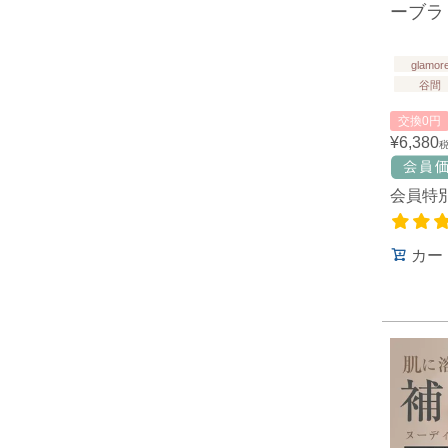
ーブラ
glamor
谷間
交換0円
¥
6,380
会員特
カー