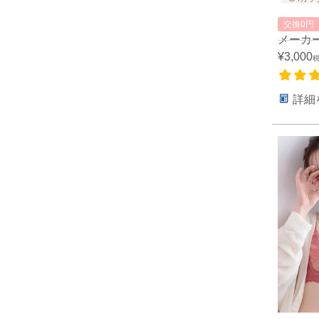
交換0円
メーカ
¥
3,000
詳細