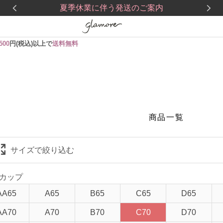
夏季休業に伴う発送のご案内
,500
円(税込)以上で
送料無料
商品一覧
サイズで絞り込む
カップ
AA65
A65
B65
C65
D65
ーワード
在庫なし商品
AA70
A70
B70
C70
D70