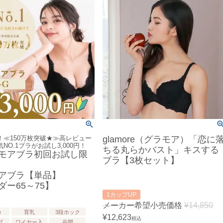
！≪150万枚突破★≫高レビュー
glamore（グラモア）「恋に
NO.1ブラがお試し3,000円！
ちる丸らかバスト」キスする
モアブラ初回お試し限
ブラ【3枚セット】
アブラ【単品】
ダー65～75】
1カップUP
メーカー希望小売価格
¥
14,850
e
育乳
3段ホック
¥
12,623
税込
プ
ワイヤー入
谷間