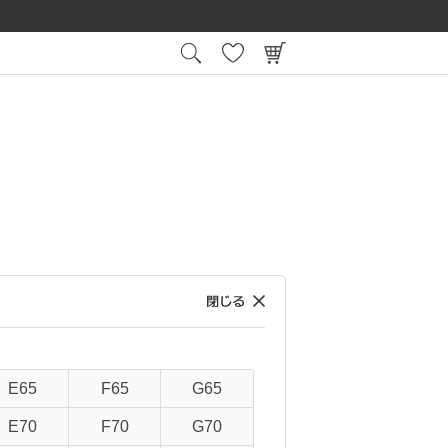
15:00
平日
までの注文で最短翌日お届け
会員登録後
E65
F65
G65
在庫なし商品を表示しない
E70
F70
G70