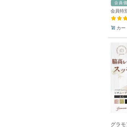
会員特
カー
グラモ