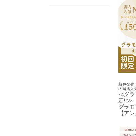
新色発売
の当店人気
≪グラ
定!!≫
グラモ
【アン
glamor
3/4カッ