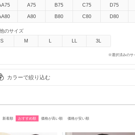
格
AA75
A75
B75
C75
D75
予約商品
〜
AA80
A80
B80
C80
D80
品タグ
他のサイズ
セール
限定
再入荷
S
M
L
LL
3L
翌日発送
※選択済みのサ
カラーで絞り込む
検索
新着順
おすすめ順
価格が高い順
価格が安い順