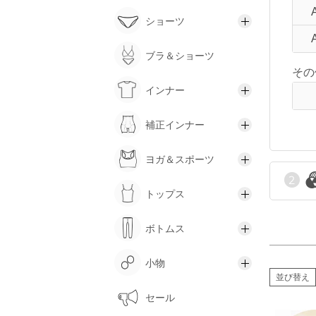
価
ショーツ
ブラ＆ショーツ
商
その
インナー
補正インナー
ヨガ＆スポーツ
トップス
ボトムス
小物
並び替え
セール