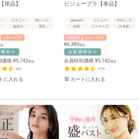
【単品】
ビジューブラ【単品】
e
ピオニー
総レース
glamore
ビジュー
3/4カップ
集肉力
育乳
谷間
ワイヤー入
日本製
1カップUP
交換0円
1カップUP
¥
6,380
税込
税込
別価格
¥
5,742
会員特別価格
¥
5,742
税込
税込
8件
47件
トに入れる
カートに入れる