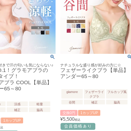
付きで汗の匂いも気にならない♪
ナチュラルな盛り感が好みの方に☆
O.1！グラモアブラの
フェザーライクブラ【単品】
Lタイプ！
アンダー65～80
アブラ COOL【単品】
65～80
glamore
フェザーライ
フルカップ風
クブラ
谷間
補正
脇高
e
涼感
軽量
補正
脇高
交換0円
1カップUP
¥
5,500
税込
1カップUP
税込