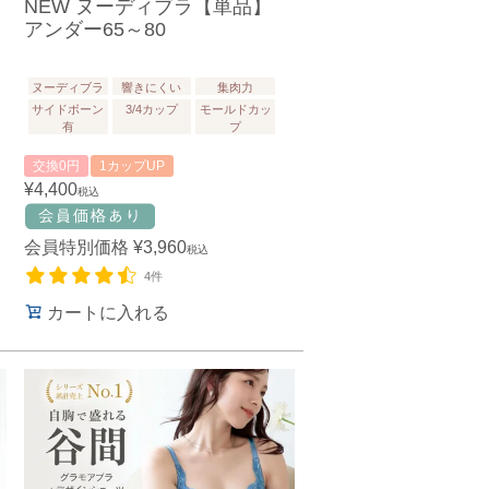
NEW ヌーディブラ【単品】
アンダー65～80
ヌーディブラ
響きにくい
集肉力
サイドボーン
3/4カップ
モールドカッ
有
プ
交換0円
1カップUP
¥
4,400
税込
会員特別価格
¥
3,960
税込
4件
カートに入れる