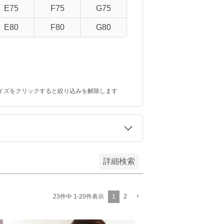
E75
F75
G75
予約商品のみを表示
E80
F80
G80
イズをクリックすると絞り込みを解除します
詳細検索
1
2
23
件中
1
-
20
件表示