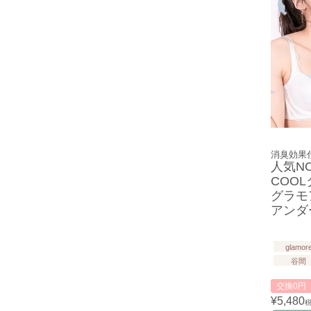
消臭効果
人気N
COO
グラモ
アンダー
glamor
谷間
交換0円
¥
5,480