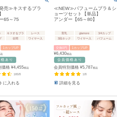
発売≫キスするブラ
≪NEW≫パフュームブラ＆シ
】
ョーツセット【単品】
65～75
アンダー【65～80】
e
キスするブラ
レース
育乳
glamore
3/4カップ
プ
谷間
ワイヤー入
3段ホック
ワイヤー入
パフューム
1カップUP
交換0円
1カップUP
¥
6,430
税込
税込
別価格
¥
4,455
会員特別価格
¥
5,787
税込
税込
185件
1件
トに入れる
詳細を見る