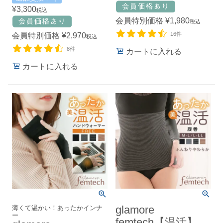
¥
3,300
税込
会員特別価格
¥
1,980
税込
16件
会員特別価格
¥
2,970
税込
8件
カートに入れる
カートに入れる
薄くて温かい！あったかインナ
glamore
ー
femtech【温活】