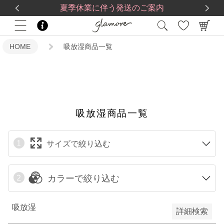
送料一律560円
5,500
円(税込)以上で
送料無料
限定
夏季休業に伴う発送のご案内
再入荷
HOME
吸放湿商品一覧
翌日発送
在庫なし商品
在庫なし商品を表示しない
吸放湿商品一覧
サイズで絞り込む
予約商品
予約商品のみを表示
カラーで絞り込む
検索
吸放湿
詳細検索