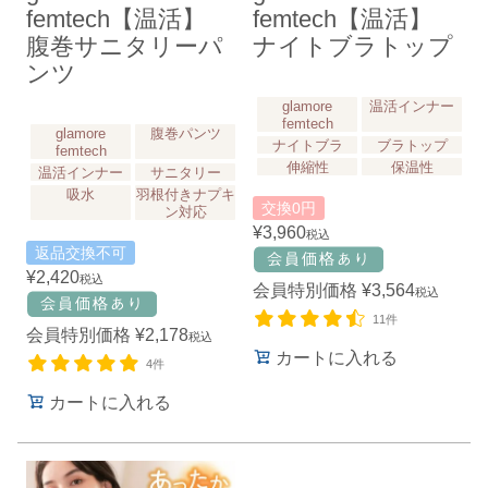
femtech【温活】
femtech【温活】
腹巻サニタリーパ
ナイトブラトップ
ンツ
glamore
温活インナー
femtech
glamore
腹巻パンツ
ナイトブラ
ブラトップ
femtech
伸縮性
保温性
温活インナー
サニタリー
吸水
羽根付きナプキ
交換0円
ン対応
¥
3,960
税込
返品交換不可
¥
2,420
税込
会員特別価格
¥
3,564
税込
11件
会員特別価格
¥
2,178
税込
カートに入れる
4件
カートに入れる