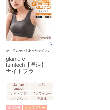
薄くて温かい！あったかインナ
ー
glamore
femtech【温活】
ナイトブラ
glamore
温活
femtech
ナイトブラ
ノンワイヤー
ホックなし
保温性
交換0円
ノンワイヤー