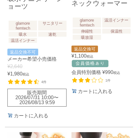
ネックウォーマー
ョーツ
glamore
温活インナー
glamore
サニタリー
femtech
femtech
伸縮性
保温性
吸水
速乾
吸放湿
温活インナー
返品交換可
返品交換不可
¥
1,100
税込
メーカー希望小売価格
¥
2,640
会員特別価格
¥
990
税込
¥
1,980
税込
1件
4件
カートに入れる
販売期間
2026/07/31 10:00
〜
2026/08/13 9:59
カートに入れる