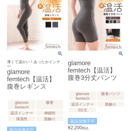
薄くて温かい！あったかインナ
glamore
ー
femtech【温活】
glamore
腹巻3分丈パンツ
femtech【温活】
腹巻レギンス
glamore
腹巻パンツ
femtech
glamore
腹巻
温活インナー
肌触り
femtech
3分丈
温活インナー
伸縮性
保温性
肌触り
返品交換不可
¥
2,200
税込
返品交換不可