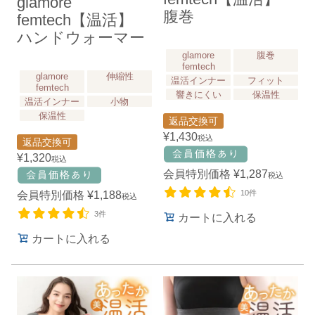
glamore
腹巻
femtech【温活】
ハンドウォーマー
glamore
腹巻
femtech
glamore
伸縮性
温活インナー
フィット
femtech
響きにくい
保温性
温活インナー
小物
保温性
返品交換可
¥
1,430
税込
返品交換可
¥
1,320
税込
会員特別価格
¥
1,287
税込
10件
会員特別価格
¥
1,188
税込
3件
カートに入れる
カートに入れる