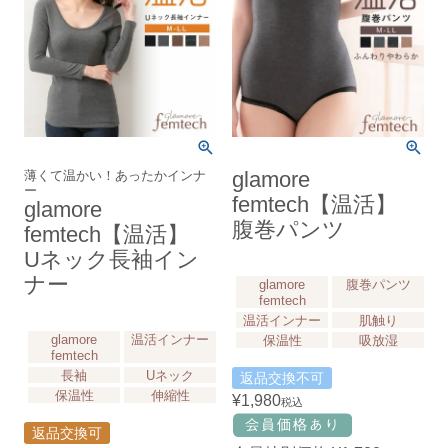
薄くて温かい！あったかインナ
glamore
ー
femtech【温活】
glamore
腹巻パンツ
femtech【温活】
Uネック長袖イン
ナー
glamore
腹巻パンツ
femtech
温活インナー
肌触り
glamore
温活インナー
保温性
吸放湿
femtech
長袖
Uネック
返品交換不可
保温性
伸縮性
¥
1,980
税込
返品交換可