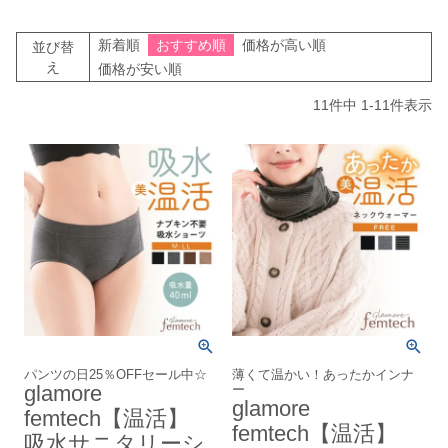
新着順
おすすめ順
価格が高い順
並び替
え
価格が安い順
11
件中
1
-
11
件表示
パンツの日25％OFFセール中☆
薄くて温かい！あったかインナ
glamore
ー
glamore
femtech【温活】
femtech【温活】
吸水サニタリーシ