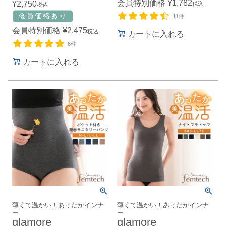
会員特別価格
¥
1,782
¥
2,750
税込
税込
11件
会員特別価格
¥
2,475
税込
カートに入れる
6件
カートに入れる
薄くて温かい！あったかインナ
薄くて温かい！あったかインナ
ー
ー
glamore
glamore