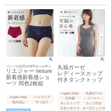
パンツの日25％OFFセール中☆
丸福ガーゼ
リエジャー riesure
レディースカップ
新着感新着感ショ
付きタンクトップ
ーツ 同色2枚組
e-gate shop
丸福ガーゼ
e-gate shop
ハイライズ
日本製
インナー
包み込む
すっぽり
タンクトップ
カップ付き
大きいサイズ
オーガニックガ