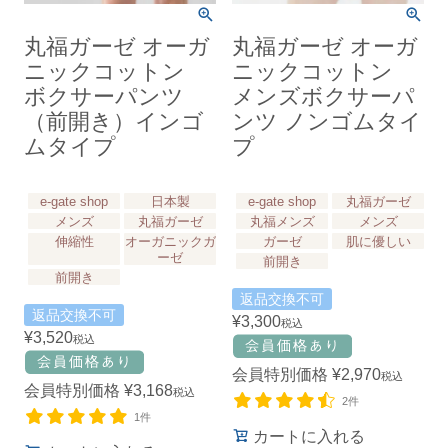
丸福ガーゼ オーガ
丸福ガーゼ オーガ
ニックコットン
ニックコットン
ボクサーパンツ
メンズボクサーパ
（前開き）インゴ
ンツ ノンゴムタイ
ムタイプ
プ
e-gate shop
日本製
e-gate shop
丸福ガーゼ
メンズ
丸福ガーゼ
丸福メンズ
メンズ
伸縮性
オーガニックガ
ガーゼ
肌に優しい
ーゼ
前開き
前開き
返品交換不可
返品交換不可
¥
3,300
税込
¥
3,520
税込
会員特別価格
¥
2,970
税込
会員特別価格
¥
3,168
税込
2件
1件
カートに入れる