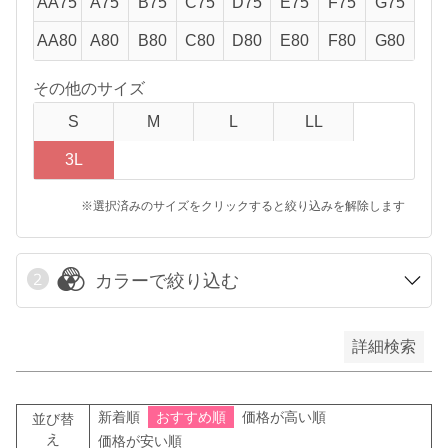
AA75
A75
B75
C75
D75
E75
F75
G75
翌日発送
AA80
A80
B80
C80
D80
E80
F80
G80
その他のサイズ
在庫なし商品
S
M
L
LL
在庫なし商品を表示しない
3L
※選択済みのサイズをクリックすると絞り込みを解除します
予約商品
予約商品のみを表示
カラーで絞り込む
検索
詳細検索
新着順
おすすめ順
価格が高い順
並び替
え
価格が安い順