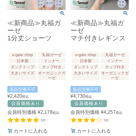
≪新商品≫丸福ガ
≪新商品≫丸福ガ
ーゼ
ーゼ
1分丈ショーツ
マチ付きレギンス
e-gate shop
丸福ガーゼ
e-gate shop
丸福ガーゼ
日本製
インナー
日本製
インナー
タンクトップ
カップ付き
タンクトップ
カップ付き
大きいサイズ
オーガニックガ
大きいサイズ
オーガニックガ
ーゼ
ーゼ
返品交換不可
返品交換不可
¥
2,420
¥
4,730
税込
税込
会員特別価格
¥
2,178
会員特別価格
¥
4,257
税込
税込
5件
5件
カートに入れる
カートに入れる