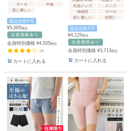
ガーゼ
半袖
丸福メンズ
メンズ
肌に優しい
伸縮性
ガーゼ
肌に優しい
前閉じ
返品交換不可
¥
5,005
返品交換不可
税込
¥
4,125
税込
会員特別価格
¥
4,505
税込
会員特別価格
¥
3,713
1件
税込
カートに入れる
カートに入れる