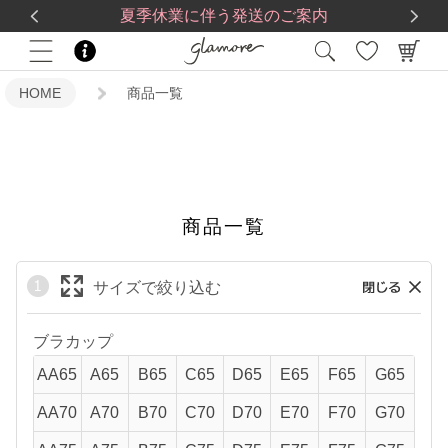
送料一律560円
5,500
円(税込)以上で
送料無料
夏季休業に伴う発送のご案内
HOME
商品一覧
キーワード
商品一覧
価格
〜
サイズで絞り込む
商品タグ
セール
ブラカップ
AA65
A65
B65
C65
D65
E65
F65
G65
限定
AA70
A70
B70
C70
D70
E70
F70
G70
再入荷