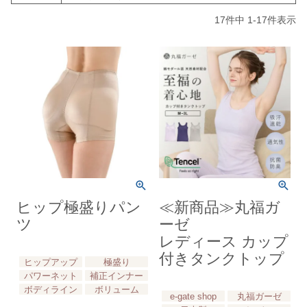
17
件中
1
-
17
件表示
ヒップ極盛りパン
≪新商品≫丸福ガ
ツ
ーゼ
レディース カップ
付きタンクトップ
ヒップアップ
極盛り
パワーネット
補正インナー
ボディライン
ボリューム
e-gate shop
丸福ガーゼ