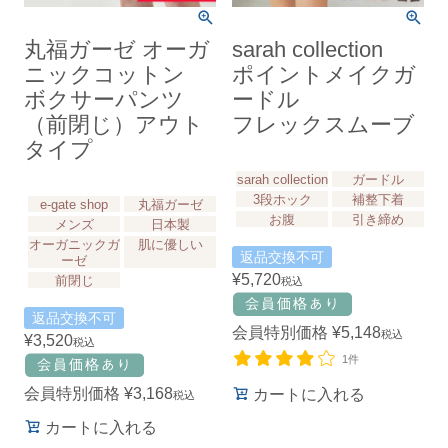
丸福ガーゼ オーガ
sarah collection
ニックコットン
ポイントメイクガ
ボクサーパンツ
ードル
（前閉じ）アウト
フレックスムーブ
タイプ
sarah collection
ガードル
3段ホック
補整下着
e-gate shop
丸福ガーゼ
お腹
引き締め
メンズ
日本製
オーガニックガ
肌に優しい
返品交換不可
ーゼ
¥
5,720
前閉じ
税込
返品交換不可
会員特別価格
¥
5,148
税込
¥
3,520
税込
1件
会員特別価格
¥
3,168
カートに入れる
税込
カートに入れる