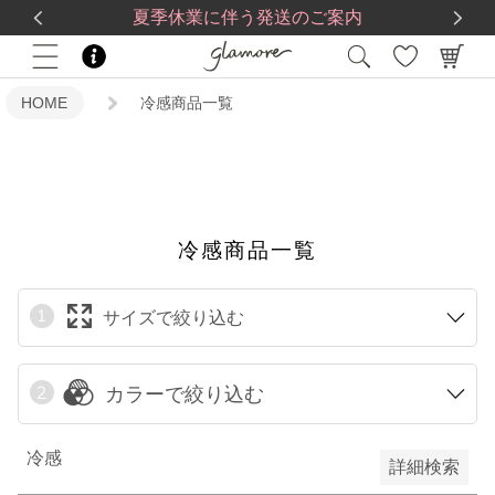
送料一律560円
5,500
円(税込)以上で
送料無料
限定
夏季休業に伴う発送のご案内
再入荷
HOME
冷感商品一覧
翌日発送
在庫なし商品
在庫なし商品を表示しない
冷感商品一覧
サイズで絞り込む
予約商品
予約商品のみを表示
カラーで絞り込む
検索
冷感
詳細検索