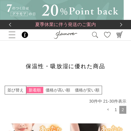
送料一律560円
5,500
円(税込)以上で
送料無料
夏季休業に伴う発送のご案内
HOME
特集
保温性・吸放湿に優れた商品
保温性・吸放湿に優れた商品
並び替え
新着順
価格が高い順
価格が安い順
30
件中
21
-
30
件表示
1
2