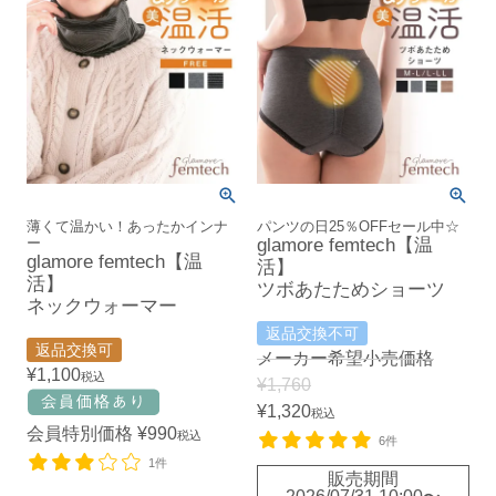
薄くて温かい！あったかインナ
パンツの日25％OFFセール中☆
ー
glamore femtech【温
glamore femtech【温
活】
活】
ツボあたためショーツ
ネックウォーマー
返品交換不可
返品交換可
メーカー希望小売価格
¥
1,100
税込
¥
1,760
¥
1,320
税込
会員特別価格
¥
990
税込
6件
1件
販売期間