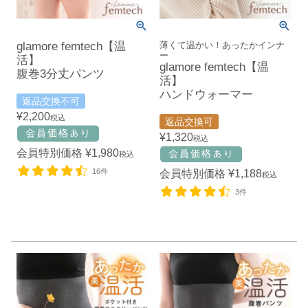
glamore femtech【温
薄くて温かい！あったかインナ
ー
活】
glamore femtech【温
腹巻3分丈パンツ
活】
ハンドウォーマー
返品交換不可
¥
2,200
税込
返品交換可
¥
1,320
税込
会員特別価格
¥
1,980
税込
16件
会員特別価格
¥
1,188
税込
3件