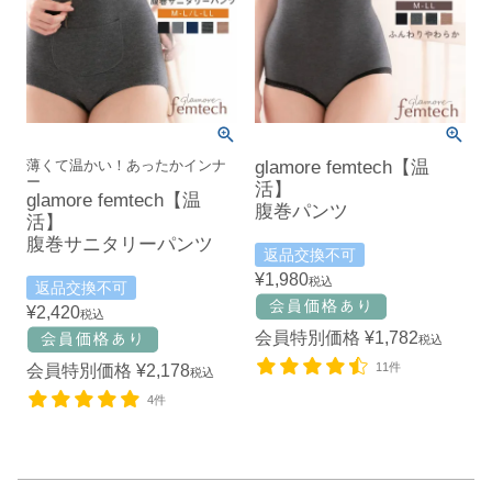
薄くて温かい！あったかインナ
glamore femtech【温
ー
活】
glamore femtech【温
腹巻パンツ
活】
腹巻サニタリーパンツ
返品交換不可
¥
1,980
税込
返品交換不可
¥
2,420
税込
会員特別価格
¥
1,782
税込
11件
会員特別価格
¥
2,178
税込
4件