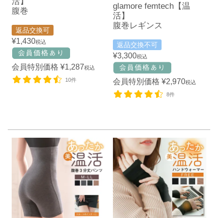
活】
glamore femtech【温
腹巻
活】
腹巻レギンス
返品交換可
¥
1,430
税込
返品交換不可
¥
3,300
税込
会員特別価格
¥
1,287
税込
10件
会員特別価格
¥
2,970
税込
8件