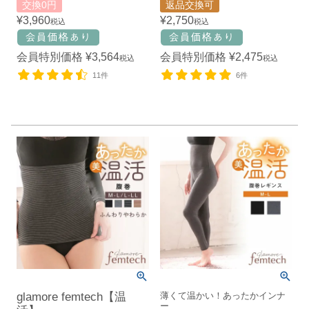
交換0円
返品交換可
¥
3,960
¥
2,750
税込
税込
会員特別価格
¥
3,564
会員特別価格
¥
2,475
税込
税込
11件
6件
glamore femtech【温
薄くて温かい！あったかインナ
ー