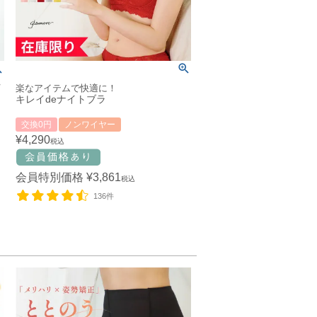
楽なアイテムで快適に！
キレイdeナイトブラ
交換0円
ノンワイヤー
¥
4,290
税込
会員特別価格
¥
3,861
税込
136件