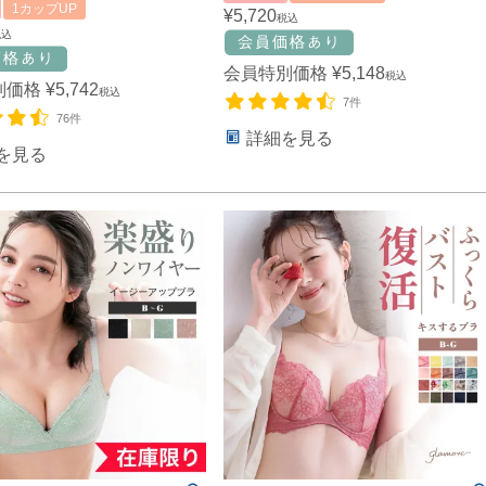
1カップUP
¥
5,720
税込
税込
会員特別価格
¥
5,148
税込
別価格
¥
5,742
税込
7件
76件
詳細を見る
を見る