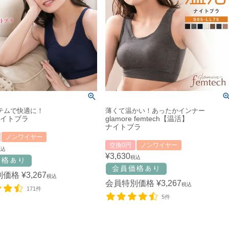
テムで快適に！
薄くて温かい！あったかインナー
ナイトブラ
glamore femtech【温活】
ナイトブラ
ノンワイヤー
交換0円
ノンワイヤー
税込
¥
3,630
税込
別価格
¥
3,267
税込
会員特別価格
¥
3,267
税込
171件
5件