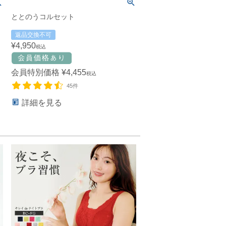
ととのうコルセット
返品交換不可
¥
4,950
税込
会員特別価格
¥
4,455
税込
45件
詳細を見る