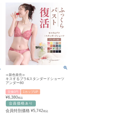
≪新色発売≫
キスするブラ&スタンダードショーツ
アンダー80
交換0円
1カップUP
¥
6,380
税込
会員特別価格
¥
5,742
税込