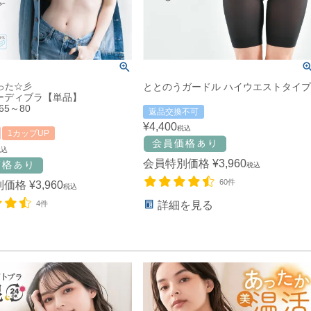
った☆彡
ととのうガードル ハイウエストタイプ
ヌーディブラ【単品】
5～80
返品交換不可
¥
4,400
税込
1カップUP
税込
会員特別価格
¥
3,960
税込
60件
別価格
¥
3,960
税込
4件
詳細を見る