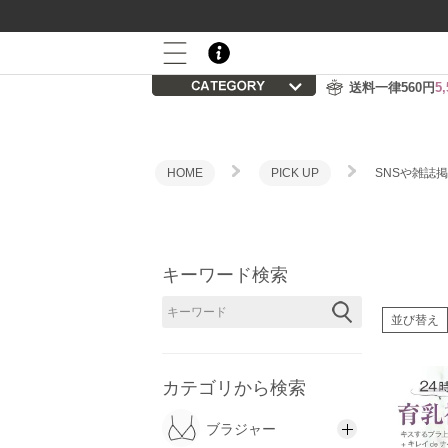
800P
会員登録後の初回購入で
プレゼント
送料一律560円
5
HOME
PICK UP
SNSや雑誌掲
キーワード検索
並び替え
カテゴリから検索
ブラジャー