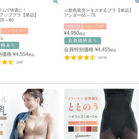
テムで快適に！
≪新色発売≫キスするブラ【単品】
アップブラ【単品】
アンダー65～75
5～80
交換0円
1カップUP
ノンワイヤー
¥
4,950
税込
税込
会員特別価格
¥
4,455
税込
別価格
¥
4,554
税込
187件
16件