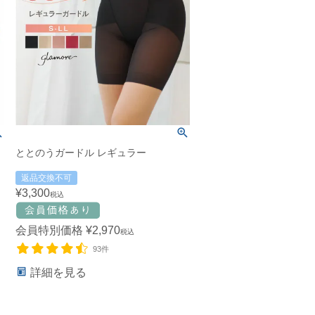
ととのうガードル レギュラー
返品交換不可
¥
3,300
税込
会員特別価格
¥
2,970
税込
93件
詳細を見る