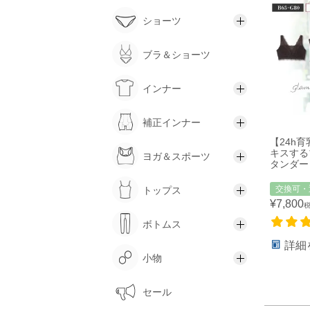
ショーツ
ブラ＆ショーツ
インナー
補正インナー
【24h
キスする
ヨガ＆スポーツ
タンダー
交換可・
トップス
¥
7,800
ボトムス
詳細
小物
セール