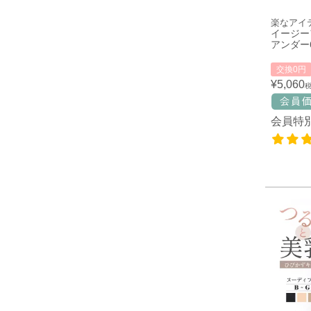
楽なアイ
イージー
アンダー6
交換0円
¥
5,060
会員特