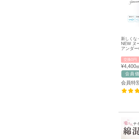
新しくな
NEW 
アンダー6
交換0円
¥
4,400
会員特