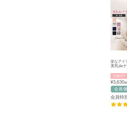
楽なアイ
美乳de
交換0円
¥
3,630
会員特