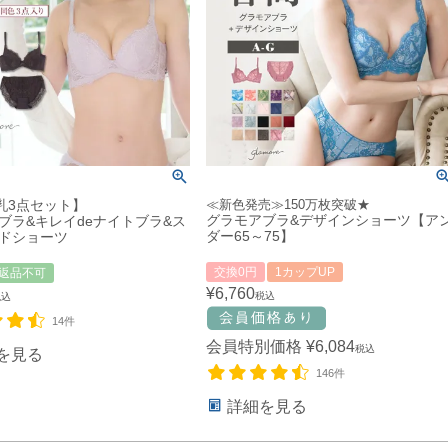
育乳3点セット】
≪新色発売≫150万枚突破★
グラモアブラ&デザインショーツ【ア
ブラ&キレイdeナイトブラ&ス
ダー65～75】
ドショーツ
交換0円
1カップUP
返品不可
¥
6,760
税込
税込
14件
会員特別価格
¥
6,084
税込
を見る
146件
詳細を見る