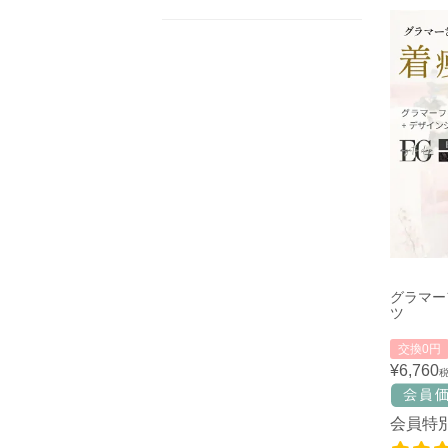
グラマー
ツ
交換0円
¥
6,760
会員特