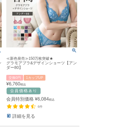
≪新色発売≫150万枚突破★
ン
グラモアブラ&デザインショーツ【アン
ダー80】
交換0円
1カップUP
¥
6,760
税込
会員特別価格
¥
6,084
税込
6件
詳細を見る