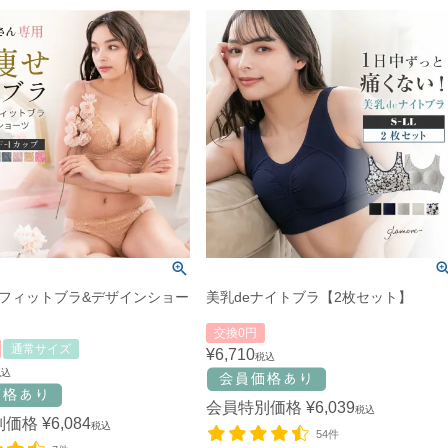
フィットブラ&デザインショー
美乳deナイトブラ【2枚セット】
交換0円
通常サイズ
¥
6,710
税込
税込
会員特別価格
¥
6,039
税込
別価格
¥
6,084
税込
54件