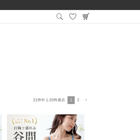
15:00
平日
までの注文で最短翌日お届け
会員登録後
1
2
21
件中
1
-
20
件表示