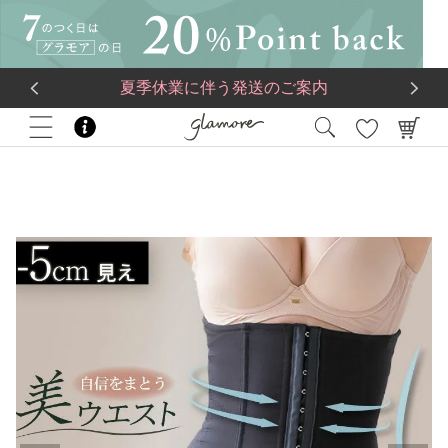
送料一律560円
5,500
円(税込)以上で
送料無料
夏季休業に伴う発送のご案内
HOME
ブランド
glamore
ととのうコルセット