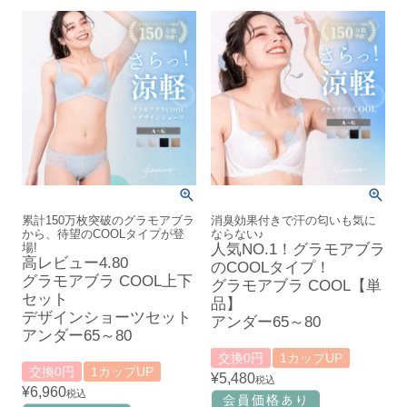
累計150万枚突破のグラモアブラ
消臭効果付きで汗の匂いも気に
から、待望のCOOLタイプが登
ならない♪
場!
人気NO.1！グラモアブラ
高レビュー4.80
のCOOLタイプ！
グラモアブラ COOL上下
グラモアブラ COOL【単
セット
品】
デザインショーツセット
アンダー65～80
アンダー65～80
交換0円
1カップUP
交換0円
1カップUP
¥
5,480
税込
¥
6,960
税込