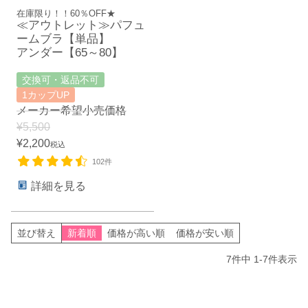
在庫限り！！60％OFF★
≪アウトレット≫パフュ
ームブラ【単品】
アンダー【65～80】
交換可・返品不可
1カップUP
メーカー希望小売価格
¥
5,500
¥
2,200
税込
102件
詳細を見る
並び替え
新着順
価格が高い順
価格が安い順
7
件中
1
-
7
件表示