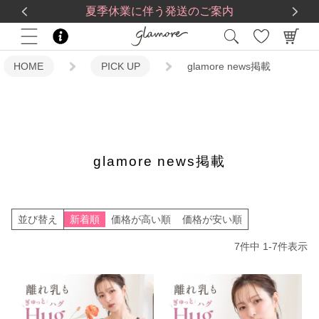
送料一律560円
5,500
円(税込)以上で
送料無料
夏季休業に伴う発送のご案内
HOME
PICK UP
glamore news掲載
glamore news掲載
並び替え
新着順
価格が高い順
価格が安い順
7
件中
1
-
7
件表示