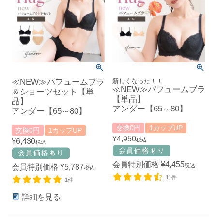
≪NEW≫パフュームブラ
新しくなった！！
≪NEW≫パフュームブラ
＆ショーツセット【単
【単品】
品】
アンダー【65～80】
アンダー【65～80】
交換0円
1カップUP
交換0円
1カップUP
¥
4,950
税込
¥
6,430
税込
会員特別価格
¥
4,455
税込
会員特別価格
¥
5,787
税込
11件
1件
詳細を見る