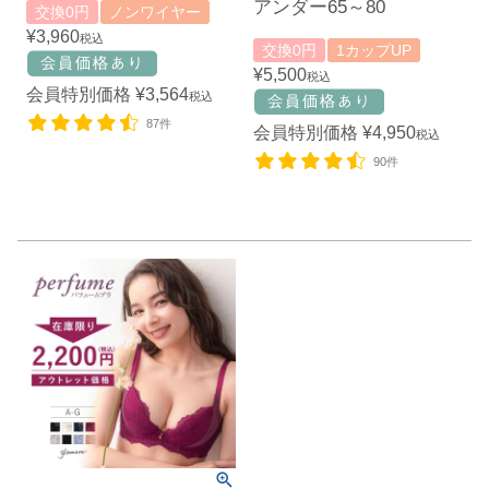
アンダー65～80
交換0円
ノンワイヤー
¥
3,960
税込
交換0円
1カップUP
¥
5,500
税込
会員特別価格
¥
3,564
税込
87件
会員特別価格
¥
4,950
税込
90件