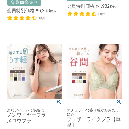
会員特別価格
¥
4,932
税込
会員特別価格
¥
6,263
税込
58件
10件
楽なアイテムで快適に！
ナチュラルな盛り感が好みの方
ノンワイヤーブラ
に☆
フェザーライクブラ【単
メロウブラ
品】