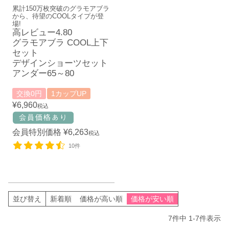
累計150万枚突破のグラモアブラ
から、待望のCOOLタイプが登
場!
高レビュー4.80
グラモアブラ COOL上下
セット
デザインショーツセット
アンダー65～80
交換0円
1カップUP
¥
6,960
税込
会員特別価格
¥
6,263
税込
10件
並び替え
新着順
価格が高い順
価格が安い順
7
件中
1
-
7
件表示