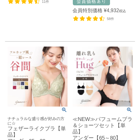
11件
会員特別価格
¥
4,932
税込
58件
ナチュラルな盛り感が好みの方
≪NEW≫パフュームブラ
に☆
＆ショーツセット【単
フェザーライクブラ【単
品】
品】
アンダー【65～80】