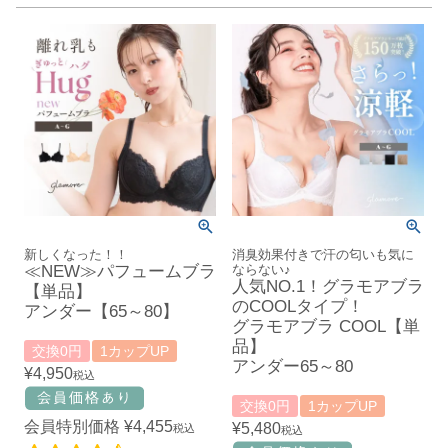
新しくなった！！
消臭効果付きで汗の匂いも気に
≪NEW≫パフュームブラ
ならない♪
人気NO.1！グラモアブラ
【単品】
のCOOLタイプ！
アンダー【65～80】
グラモアブラ COOL【単
品】
交換0円
1カップUP
アンダー65～80
¥
4,950
税込
交換0円
1カップUP
会員特別価格
¥
4,455
¥
5,480
税込
税込