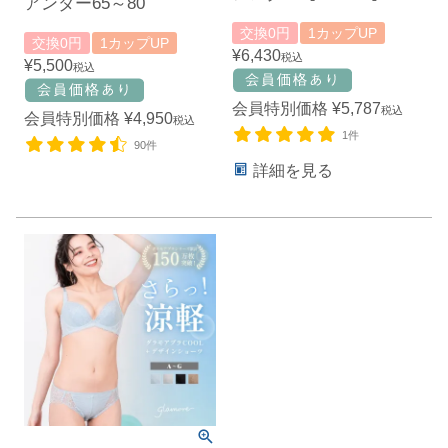
アンダー65～80
交換0円
1カップUP
交換0円
1カップUP
¥
6,430
税込
¥
5,500
税込
会員特別価格
¥
5,787
税込
会員特別価格
¥
4,950
税込
1件
90件
詳細を見る