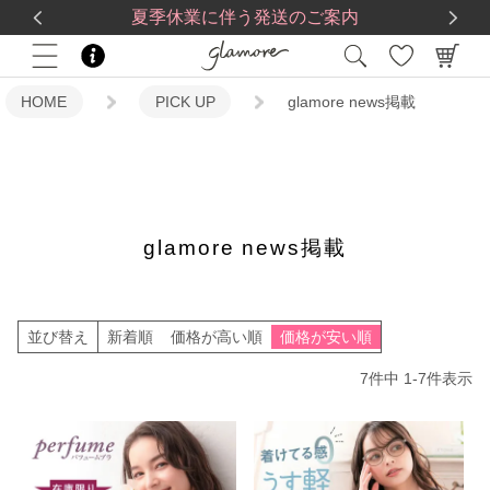
送料一律560円
5,500
円(税込)以上で
送料無料
夏季休業に伴う発送のご案内
HOME
PICK UP
glamore news掲載
glamore news掲載
並び替え
新着順
価格が高い順
価格が安い順
7
件中
1
-
7
件表示