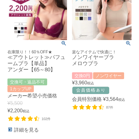
在庫限り！！60％OFF★
楽なアイテムで快適に！
≪アウトレット≫パフュ
ノンワイヤーブラ
ームブラ【単品】
メロウブラ
アンダー【65～80】
交換0円
ノンワイヤー
交換可・返品不可
¥
3,960
税込
1カップUP
メーカー希望小売価格
会員特別価格
¥
3,564
税込
¥
5,500
87件
¥
2,200
税込
102件
詳細を見る