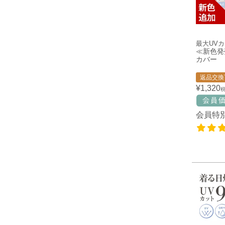
最大UV
≪新色発売
カバー
返品交換
¥
1,320
会員特