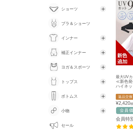
ショーツ
ブラ＆ショーツ
インナー
補正インナー
ヨガ＆スポーツ
最大UV
≪新色発売≫
トップス
ハイネッ
ボトムス
返品交換
¥
2,420
小物
会員特
セール