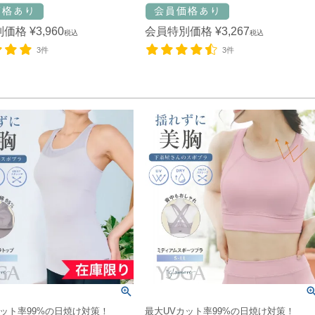
別価格
¥
3,960
会員特別価格
¥
3,267
税込
税込
3件
3件
カット率99%の日焼け対策！
最大UVカット率99%の日焼け対策！