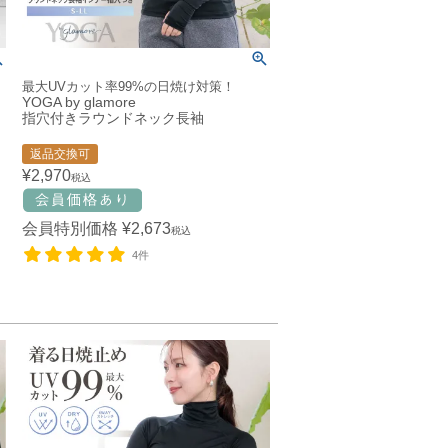
最大UVカット率99%の日焼け対策！
YOGA by glamore
指穴付きラウンドネック長袖
返品交換可
¥
2,970
税込
会員特別価格
¥
2,673
税込
4件