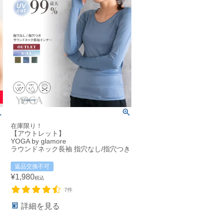
在庫限り！
【アウトレット】
YOGA by glamore
ラウンドネック長袖 指穴なし/指穴つき
返品交換不可
¥
1,980
税込
7件
詳細を見る