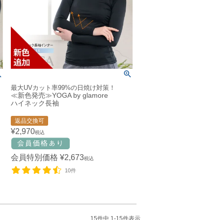
最大UVカット率99%の日焼け対策！
≪新色発売≫YOGA by glamore
ハイネック長袖
返品交換可
¥
2,970
税込
会員特別価格
¥
2,673
税込
10件
15
件中
1
-
15
件表示