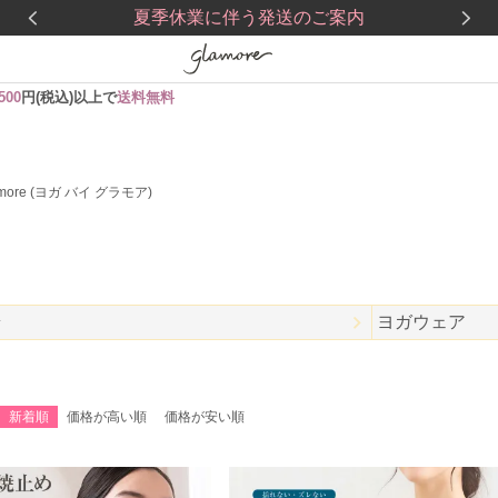
夏季休業に伴う発送のご案内
,500
円(税込)以上で
送料無料
lamore (ヨガ バイ グラモア)
ラ
ヨガウェア
新着順
価格が高い順
価格が安い順