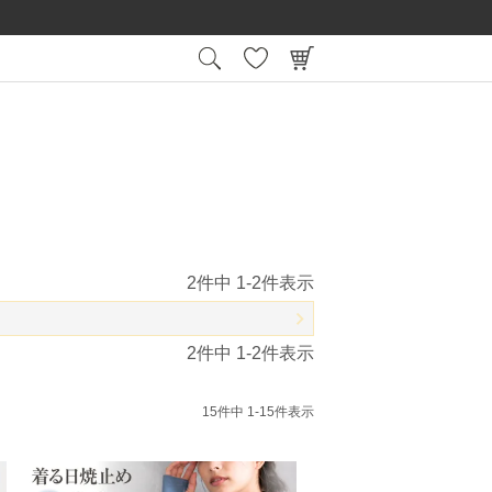
15:00
平日
までの注文で最短翌日お届け
会員登録後
2
件中
1
-
2
件表示
2
件中
1
-
2
件表示
15
件中
1
-
15
件表示