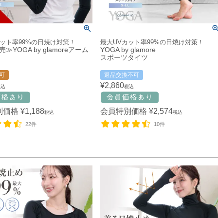
カット率99%の日焼け対策！
最大UVカット率99%の日焼け対策！
≫YOGA by glamoreアーム
YOGA by glamore
スポーツタイツ
可
返品交換不可
¥
2,860
税込
税込
別価格
¥
1,188
会員特別価格
¥
2,574
税込
税込
22件
10件