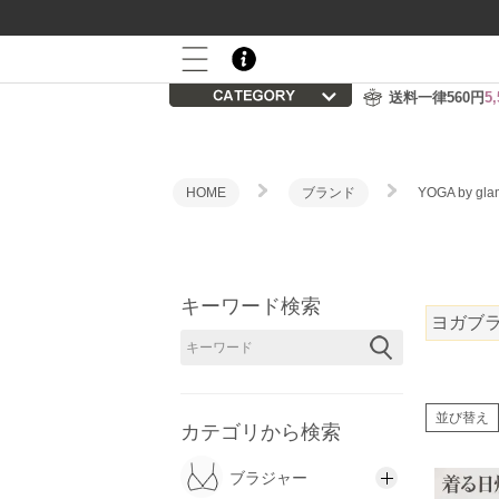
800P
会員登録後の初回購入で
プレゼント
送料一律560円
5
HOME
ブランド
YOGA by g
キーワード検索
ヨガブ
並び替え
カテゴリから検索
ブラジャー