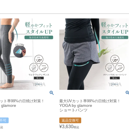
カット率99%の日焼け対策！
最大UVカット率99%の日焼け対策！
 glamore
YOGA by glamore
ショートパンツ
不可
返品交換可
¥
3,630
税込
税込