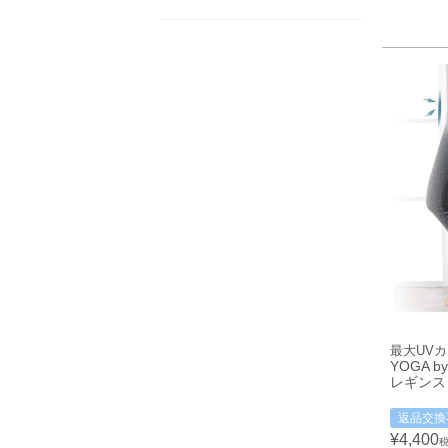
最大UV
YOGA by
レギンス
返品交換
¥
4,400