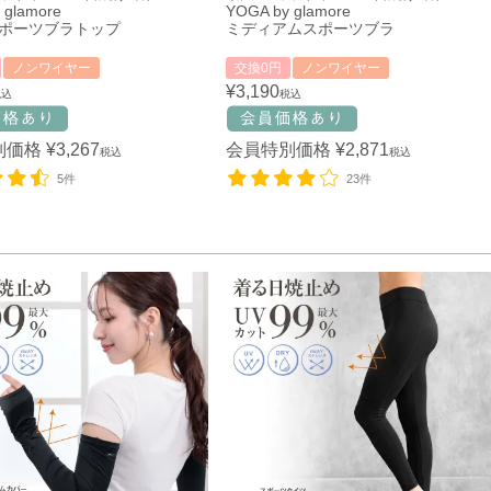
 glamore
YOGA by glamore
ポーツブラトップ
ミディアムスポーツブラ
ノンワイヤー
交換0円
ノンワイヤー
¥
3,190
税込
税込
別価格
¥
3,267
会員特別価格
¥
2,871
税込
税込
5件
23件