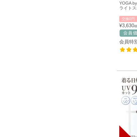
YOGA by
ライトス
交換0円
¥
3,630
会員特