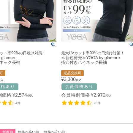
カット率99%の日焼け対策！
最大UVカット率99%の日焼け対策！
 glamore
≪新色発売≫YOGA by glamore
ネック長袖
指穴付きハイネック長袖
可
返品交換可
¥
3,300
税込
税込
別価格
¥
2,574
会員特別価格
¥
2,970
税込
税込
4件
28件
新着順
価格が高い順
価格が安い順