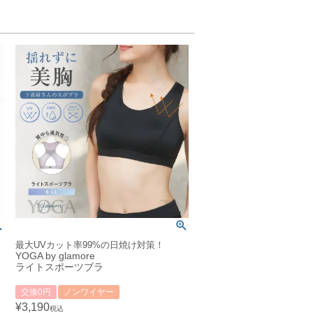
最大UVカット率99%の日焼け対策！
YOGA by glamore
ライトスポーツブラ
交換0円
ノンワイヤー
¥
3,190
税込