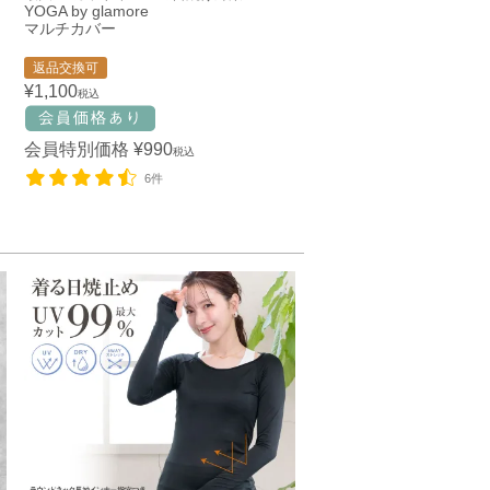
YOGA by glamore
マルチカバー
返品交換可
¥
1,100
税込
会員特別価格
¥
990
税込
6件