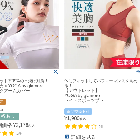
カット率99%の日焼け対策！
体にフィットしてパフォーマンスを高め
YOGA by glamore
る！
【アウトレット】
クアームカバー
YOGA by glamore
ライトスポーツブラ
可
税込
返品交換不可
¥
1,980
税込
別価格
¥
2,178
税込
2件
1件
詳細を見る