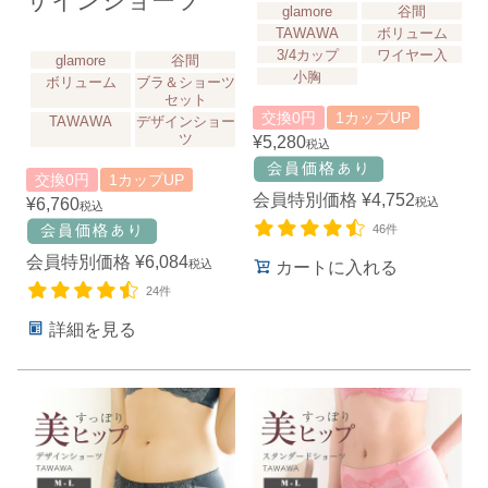
ザインショーツ
glamore
谷間
TAWAWA
ボリューム
3/4カップ
ワイヤー入
glamore
谷間
小胸
ボリューム
ブラ＆ショーツ
セット
交換0円
1カップUP
TAWAWA
デザインショー
ツ
¥
5,280
税込
交換0円
1カップUP
会員特別価格
¥
4,752
¥
6,760
税込
税込
46件
会員特別価格
¥
6,084
税込
カートに入れる
24件
詳細を見る