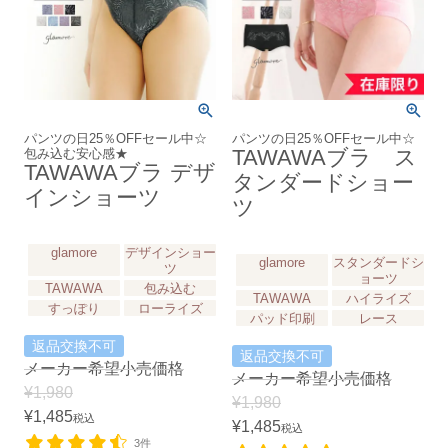
パンツの日25％OFFセール中☆
パンツの日25％OFFセール中☆
包み込む安心感★
TAWAWAブラ ス
TAWAWAブラ デザ
タンダードショー
インショーツ
ツ
glamore
デザインショー
glamore
スタンダードシ
ツ
ョーツ
TAWAWA
包み込む
TAWAWA
ハイライズ
すっぽり
ローライズ
パッド印刷
レース
返品交換不可
返品交換不可
メーカー希望小売価格
メーカー希望小売価格
¥
1,980
¥
1,980
¥
1,485
税込
¥
1,485
税込
3件