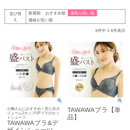
新着順
おすすめ順
価格が高い順
並び替
え
価格が安い順
6
件中
1
-
6
件表示
小胸さんにおすすめ！見た目ボ
TAWAWAブラ【単
リューム2カップUPブラのセッ
品】
トショーツ
TAWAWAブラ&デ