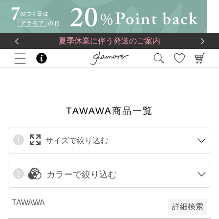
送料一律560円
5,500
円(税込)以上で
送料無料
限定
再入荷
夏季休業に伴う発送のご案内
HOME
TAWAWA商品一覧
翌日発送
在庫なし商品
在庫なし商品を表示しない
TAWAWA商品一覧
サイズで絞り込む
予約商品
予約商品のみを表示
カラーで絞り込む
検索
TAWAWA
詳細検索