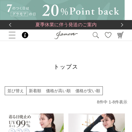
送料一律560円
5,500
円(税込)以上で
送料無料
夏季休業に伴う発送のご案内
HOME
ヨガ＆スポーツ
トップス
トップス
並び替え
新着順
価格が高い順
価格が安い順
8
件中
1
-
8
件表示