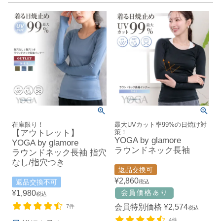
在庫限り！
最大UVカット率99%の日焼け対
【アウトレット】
策！
YOGA by glamore
YOGA by glamore
ラウンドネック長袖
ラウンドネック長袖 指穴
なし/指穴つき
返品交換可
¥
2,860
返品交換不可
税込
¥
1,980
税込
会員特別価格
¥
2,574
7件
税込
4件