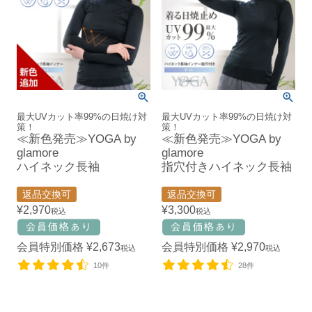
最大UVカット率99%の日焼け対
最大UVカット率99%の日焼け対
策！
策！
≪新色発売≫YOGA by
≪新色発売≫YOGA by
glamore
glamore
ハイネック長袖
指穴付きハイネック長袖
返品交換可
返品交換可
¥
2,970
¥
3,300
税込
税込
会員特別価格
¥
2,673
会員特別価格
¥
2,970
税込
税込
10件
28件