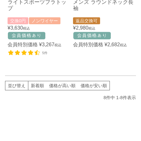
ライトスポーツブラトッ
メンズ ラウンドネック長
プ
袖
交換0円
ノンワイヤー
返品交換可
¥
3,630
¥
2,980
税込
税込
会員特別価格
¥
3,267
会員特別価格
¥
2,682
税込
税込
5件
並び替え
新着順
価格が高い順
価格が安い順
8
件中
1
-
8
件表示