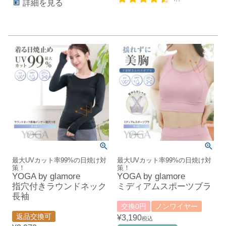
詳細を見る
最大UVカット率99%の日焼け対
最大UVカット率99%の日焼け対
策！
策！
YOGA by glamore
YOGA by glamore
指穴付きラウンドネック
ミディアムスポーツブラ
長袖
交換0円
ノンワイヤー
返品交換可
¥
3,190
税込