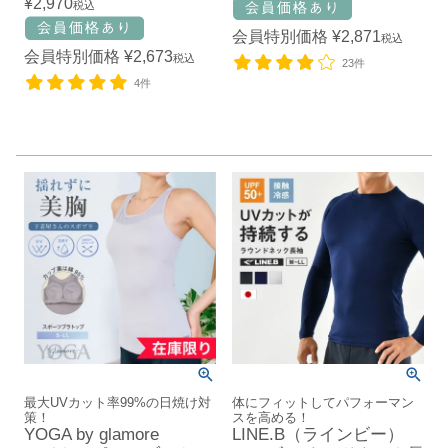
¥
2,970
税込
会員特別価格
¥
2,871
税込
会員特別価格
¥
2,673
税込
23件
4件
最大UVカット率99%の日焼け対
体にフィットしてパフォーマン
策！
スを高める！
YOGA by glamore
LINE.B（ラインビー）