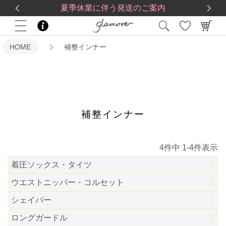
送料一律560円
5,500
円(税込)以上で
送料無料
夏季休業に伴う発送のご案内
HOME
補整インナー
補整インナー
4
件中
1
-
4
件表示
着圧ソックス・タイツ
ウエストニッパー・コルセット
シェイパー
ロングガードル