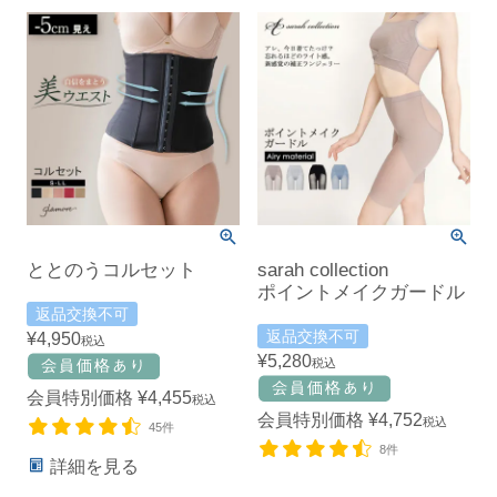
ととのうコルセット
sarah collection
ポイントメイクガードル
返品交換不可
返品交換不可
¥
4,950
税込
¥
5,280
税込
会員特別価格
¥
4,455
税込
会員特別価格
¥
4,752
税込
45件
8件
詳細を見る