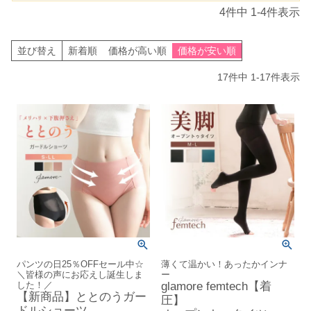
4
件中
1
-
4
件表示
並び替え
新着順
価格が高い順
価格が安い順
17
件中
1
-
17
件表示
パンツの日25％OFFセール中☆
薄くて温かい！あったかインナ
＼皆様の声にお応えし誕生しま
ー
した！／
glamore femtech【着
【新商品】ととのうガー
圧】
ドルショーツ