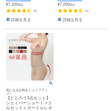
¥
7,200
¥
7,200
税込
税込
5件
2件
詳細を見る
詳細を見る
気になるお肉をシェイプアッ
プ！
【ととのう3点セット】
シェイパーショート +コ
ルセット＋ガードルレギ