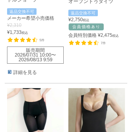
オープントゥタイツ
返品交換不可
返品交換不可
メーカー希望小売価格
¥
2,750
税込
¥
2,310
¥
1,733
税込
会員特別価格
¥
2,475
税込
5件
7件
販売期間
2026/07/31 10:00
〜
2026/08/13 9:59
詳細を見る