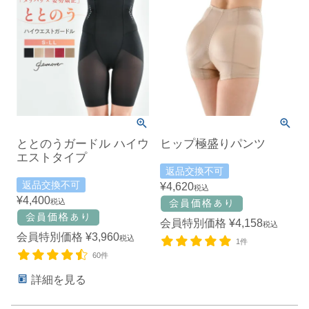
ととのうガードル ハイウ
ヒップ極盛りパンツ
エストタイプ
返品交換不可
返品交換不可
¥
4,620
税込
¥
4,400
税込
会員特別価格
¥
4,158
税込
会員特別価格
¥
3,960
税込
1件
60件
詳細を見る