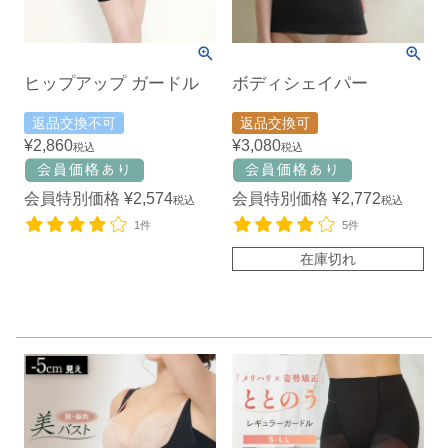
ヒップアップ ガードル
ボディシェイパー
返品交換不可
返品交換可
¥
2,860
¥
3,080
税込
税込
会員特別価格
¥
2,574
会員特別価格
¥
2,772
税込
税込
1件
5件
在庫切れ