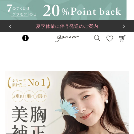
送料一律560円
5,500
円(税込)以上で
送料無料
夏季休業に伴う発送のご案内
HOME
ブラジャー
グラモアブラ【単品】【アンダー65～75】