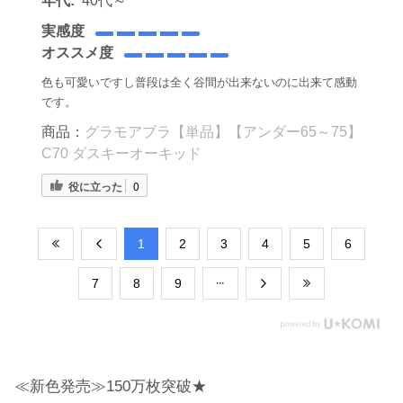
年代:
40代～
実感度
オススメ度
色も可愛いですし普段は全く谷間が出来ないのに出来て感動
です。
商品：
グラモアブラ【単品】【アンダー65～75】
C70 ダスキーオーキッド
役に立った
0
​1
​2
​3
​4
​5
​6
​7
​8
​9
≪新色発売≫150万枚突破★