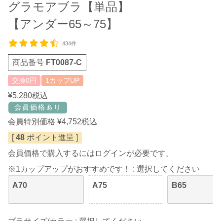
グラモアブラ【単品】
【アンダー65～75】
434件
商品番号
FT0087-C
交換0円
1カップUP
¥
5,280
税込
会員特別価格
¥
4,752
税込
[
48
ポイント進呈 ]
会員価格で購入するにはログインが必要です。
※1カップアップがおすすめです！
選択してください
A70
A75
B65