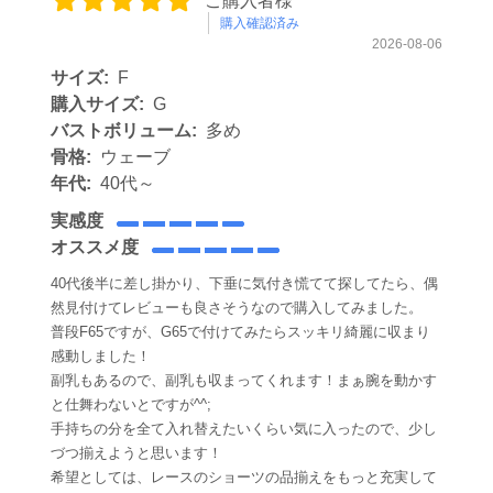
ご購入者様
購入確認済み
2026-08-06
サイズ:
F
購入サイズ:
G
バストボリューム:
多め
骨格:
ウェーブ
年代:
40代～
実感度
オススメ度
40代後半に差し掛かり、下垂に気付き慌てて探してたら、偶
然見付けてレビューも良さそうなので購入してみました。
普段F65ですが、G65で付けてみたらスッキリ綺麗に収まり
感動しました！
副乳もあるので、副乳も収まってくれます！まぁ腕を動かす
と仕舞わないとですが^^;
手持ちの分を全て入れ替えたいくらい気に入ったので、少し
づつ揃えようと思います！
希望としては、レースのショーツの品揃えをもっと充実して