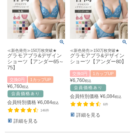
≪新色発売≫150万枚突破★
≪新色発売≫150万枚突破★
グラモアブラ&デザイン
グラモアブラ&デザイン
ショーツ【アンダー65～
ショーツ【アンダー80】
75】
交換0円
1カップUP
交換0円
1カップUP
¥
6,760
税込
¥
6,760
税込
会員特別価格
¥
6,084
税込
会員特別価格
¥
6,084
税込
6件
146件
詳細を見る
詳細を見る