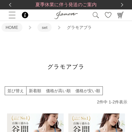
送料一律560円
5,500
円(税込)以上で
送料無料
夏季休業に伴う発送のご案内
HOME
set
グラモアブラ
グラモアブラ
並び替え
新着順
価格が高い順
価格が安い順
2
件中
1
-
2
件表示