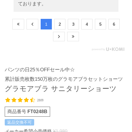
ております。
​1
​2
​3
​4
​5
​6
パンツの日25％OFFセール中☆
累計販売枚数150万枚のグラモアブラセットショーツ
グラモアブラ サニタリーショーツ
28件
商品番号
FT0248B
返品交換不可
メーカー希望小売価格
¥
1,980