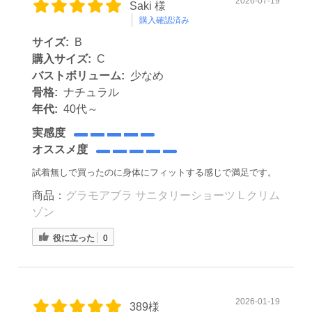
2026-07-19
Saki 様
購入確認済み
サイズ:
B
購入サイズ:
C
バストボリューム:
少なめ
骨格:
ナチュラル
年代:
40代～
実感度
オススメ度
試着無しで買ったのに身体にフィットする感じで満足です。
商品：
グラモアブラ サニタリーショーツ L クリム
ゾン
役に立った
0
2026-01-19
389様