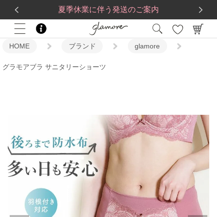
送料一律560円
5,500
円(税込)以上で
送料無料
夏季休業に伴う発送のご案内
HOME
ブランド
glamore
グラモアブラ サニタリーショーツ