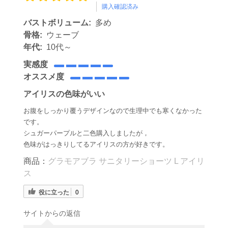
購入確認済み
バストボリューム:
多め
骨格:
ウェーブ
年代:
10代～
実感度
オススメ度
アイリスの色味がいい
お腹をしっかり覆うデザインなので生理中でも寒くなかった
です。
シュガーパープルと二色購入しましたが，
色味がはっきりしてるアイリスの方が好きです。
商品：
グラモアブラ サニタリーショーツ L アイリ
ス
役に立った
0
サイトからの返信