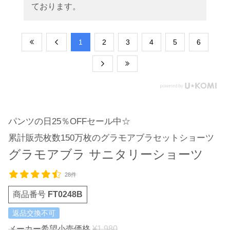
ております。
​1
​2
​3
​4
​5
​6
パンツの日25％OFFセール中☆
累計販売枚数150万枚のグラモアブラセットショーツ
グラモアブラ サニタリーショーツ
28件
商品番号
FT0248B
返品交換不可
メーカー希望小売価格
¥
1,980