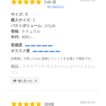
2026-07-19
Saki 様
購入確認済み
サイズ:
B
購入サイズ:
C
バストボリューム:
少なめ
骨格:
ナチュラル
年代:
40代～
実感度
オススメ度
試着無しで買ったのに身体にフィットする感じで満足です。
商品：
グラモアブラ サニタリーショーツ L クリム
ゾン
役に立った
0
2026-01-19
389様