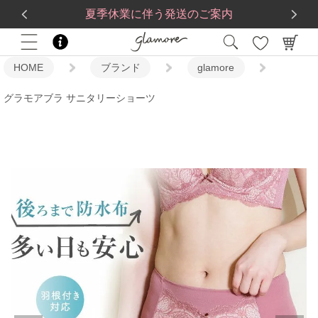
送料一律560円
5,500
円(税込)以上で
送料無料
夏季休業に伴う発送のご案内
HOME
ブランド
glamore
グラモアブラ サニタリーショーツ