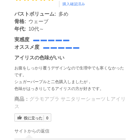
購入確認済み
バストボリューム:
多め
骨格:
ウェーブ
年代:
10代～
実感度
オススメ度
アイリスの色味がいい
お腹をしっかり覆うデザインなので生理中でも寒くなかった
です。
シュガーパープルと二色購入しましたが，
色味がはっきりしてるアイリスの方が好きです。
商品：
グラモアブラ サニタリーショーツ L アイリ
ス
役に立った
0
サイトからの返信