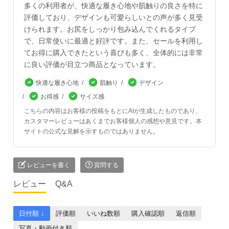
多くの利用者が、快適な履き心地や肌触りの良さを特に
評価しており、デザインも可愛らしいとの声が多く見受
けられます。お尻をしっかり包み込んでくれるタイプ
で、日常使いに最適と好評です。また、セールを利用し
てお得に購入できたという喜びも多く、全体的には非常
に良い評価が目立つ商品となっています。
快適な履き心地
肌触り
デザイン
お得感
サイズ感
こちらの内容はお客様の投稿をもとにAIが生成したものであり、
カスタマーレビューはあくまでお客様個人の感想や意見です。本
サイトの公式な見解を示すものではありません。
レビューを書く
質問する
レビュー
Q&A
日付順 ↓
評価順
いいね数順
購入確認順
返信順
写真・動画付き順