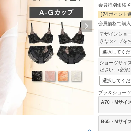
会員特別価格
¥
[
74
ポイント進
会員価格で購入
デザインショ
きなタイプを
ショーツサイ
ださい。
(必須)
ブラ＆ショーツ
A70・Mサイ
B65・Mサイ