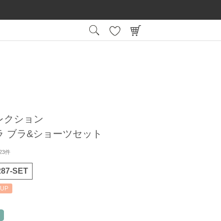
15:00
平日
までの注文で最短翌日お届け
会員登録後
レクション
ラ ブラ&ショーツセット
23件
287-SET
UP