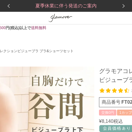
夏季休業に伴う発送のご案内
,500
円(税込)以上で
送料無料
レクションビジューブラ ブラ&ショーツセット
グラモアコ
ビジューブ
商品番号
FT0
交換0円
1カップ
¥
8,140
税込