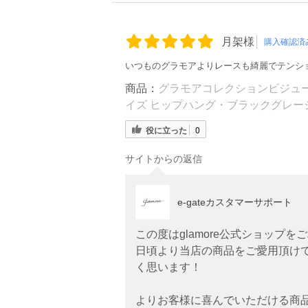
月架様
購入確認済
いつものグラモアよりレースも綺麗でテンシ
商品：
グラモアコレクションビジューブ
イズ ヒップハング・ブラックグレー
役に立った
0
サイトからの返信
e-gateカスタマーサポート
この度はglamore公式ショップ
日頃より当店の商品をご愛用頂け
く思います！
よりお客様に喜んでいただける商