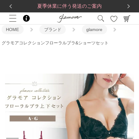
送料一律560円
5,500
円(税込)以上で
送料無料
夏季休業に伴う発送のご案内
HOME
ブランド
glamore
グラモアコレクションフローラルブラ&ショーツセット