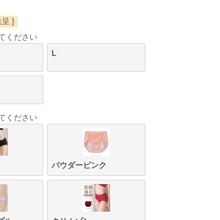
呈 ]
てください
L
てください
パウダーピンク