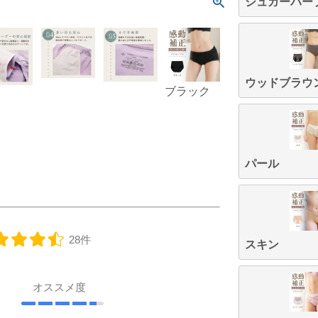
シュガーパー
ウッドブラウ
ブラック
パウダーピ
シュ
ンク
ープ
パール
28件
スキン
オススメ度