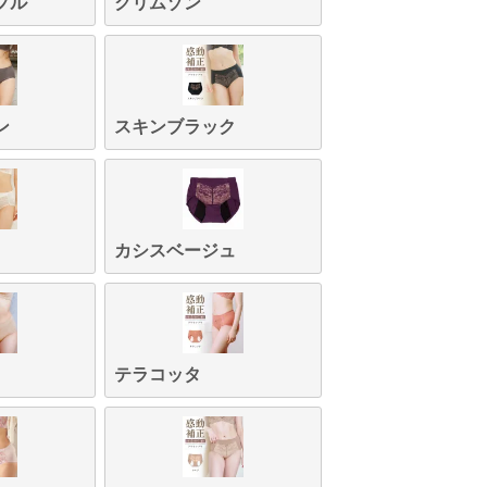
プル
クリムゾン
ン
スキンブラック
ガーパ
スキンブラ
ウッドブラ
パール
カシスベー
クリム
ル
ック
ウン
ジュ
カシスベージュ
テラコッタ