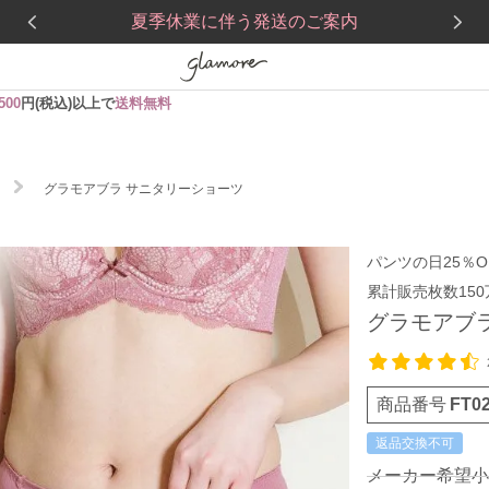
夏季休業に伴う発送のご案内
,500
円(税込)以上で
送料無料
グラモアブラ サニタリーショーツ
パンツの日25％O
累計販売枚数15
グラモアブ
商品番号
FT0
返品交換不可
メーカー希望小