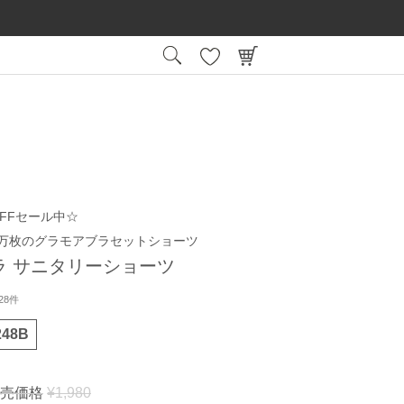
15:00
平日
までの注文で最短翌日お届け
会員登録後
FFセール中☆
0万枚のグラモアブラセットショーツ
ラ サニタリーショーツ
28件
248B
売価格
¥
1,980