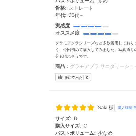
バストボリューム:
多め
骨格:
ストレート
年代:
30代～
実感度
オススメ度
グラモアグラシリーズなど多数愛用しており
く、今回初めて購入してみました。写真通り
分も晴れそうです。
商品：
グラモアブラ サニタリーショー
役に立った
0
Saki 様
購入確認済
サイズ:
B
購入サイズ:
C
バストボリューム:
少なめ