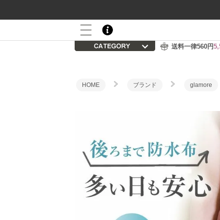
800P
会員登録後の初回購入で
プレゼント
送料一律560円
5
HOME
ブランド
glamore