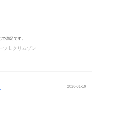
じで満足です。
ツ L クリムゾン
2026-01-19
み