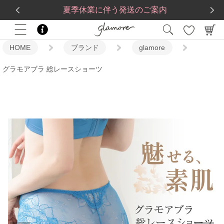
送料一律560円
5,500
円(税込)以上で
送料無料
夏季休業に伴う発送のご案内
HOME
ブランド
glamore
グラモアブラ 総レースショーツ