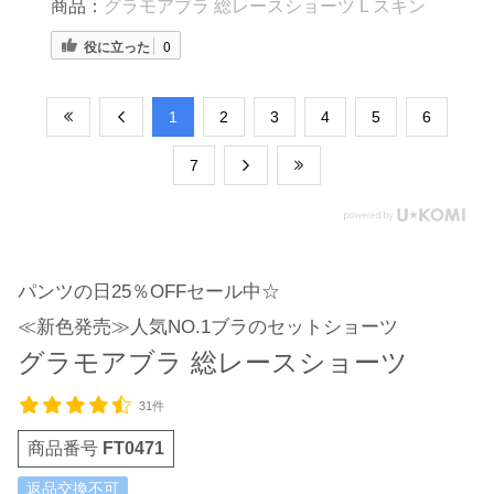
商品：
グラモアブラ 総レースショーツ L スキン
役に立った
0
​1
​2
​3
​4
​5
​6
​7
パンツの日25％OFFセール中☆
≪新色発売≫人気NO.1ブラのセットショーツ
グラモアブラ 総レースショーツ
31件
商品番号
FT0471
返品交換不可