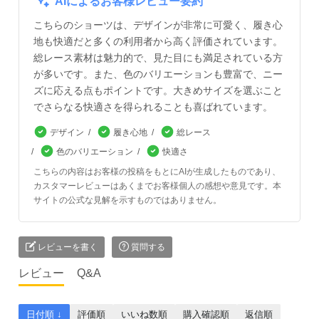
AIによるお客様レビュー要約
こちらのショーツは、デザインが非常に可愛く、履き心
地も快適だと多くの利用者から高く評価されています。
総レース素材は魅力的で、見た目にも満足されている方
が多いです。また、色のバリエーションも豊富で、ニー
ズに応える点もポイントです。大きめサイズを選ぶこと
でさらなる快適さを得られることも喜ばれています。
デザイン
履き心地
総レース
色のバリエーション
快適さ
こちらの内容はお客様の投稿をもとにAIが生成したものであり、
カスタマーレビューはあくまでお客様個人の感想や意見です。本
サイトの公式な見解を示すものではありません。
レビューを書く
質問する
レビュー
Q&A
日付順 ↓
評価順
いいね数順
購入確認順
返信順