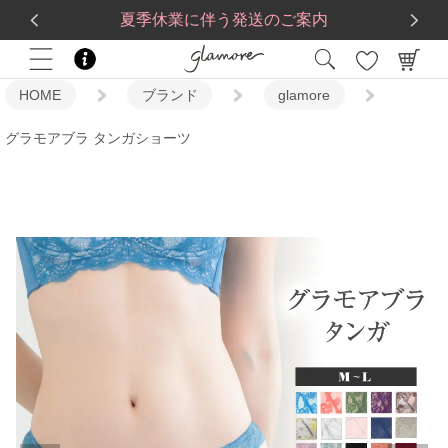
送料一律560円
5,500
円(税込)以上で
送料無料
夏季休業に伴う発送のご案内
HOME
ブランド
glamore
グラモアブラ タンガショーツ