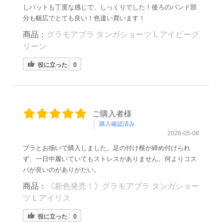
しパットも丁度な感じで、しっくりでした！後ろのバンド部
分も幅広でとても良い！色違い買います！
商品：
グラモアブラ タンガショーツ L アイビーグ
リーン
役に立った
0
ご購入者様
購入確認済み
2026-05-08
ブラとお揃いで購入しました。足の付け根が締め付けられ
ず、一日中履いていてもストレスがありません。何よりコス
パが良いのがありがたい。
商品：
《新色発売！》グラモアブラ タンガショー
ツ L アイリス
役に立った
0