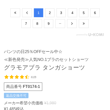
​1
​2
​3
​4
​5
​6
​7
​8
​9
パンツの日25％OFFセール中☆
≪新色発売≫人気NO.1ブラのセットショーツ
グラモアブラ タンガショーツ
61件
商品番号
FT0174-1
返品交換不可
メーカー希望小売価格
¥
1,980
¥
1,485
税込