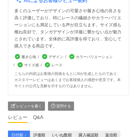
AIによるお客様レビュー要約
多くのユーザーがデザインの可愛さや履き心地の良さを
高く評価しており、特にレースの繊細さやカラーバリエ
ーションにも満足している声が目立ちます。サイズ感も
概ね良好で、タンガデザインが洋服に響かない点が魅力
とされています。全体的に高評価を得ており、安心して
購入できる商品です。
履き心地
デザイン
カラーバリエーション
サイズ感
レース
こちらの内容はお客様の投稿をもとにAIが生成したものであり、
カスタマーレビューはあくまでお客様個人の感想や意見です。本
サイトの公式な見解を示すものではありません。
レビューを書く
質問する
レビュー
Q&A
日付順 ↓
評価順
いいね数順
購入確認順
返信順