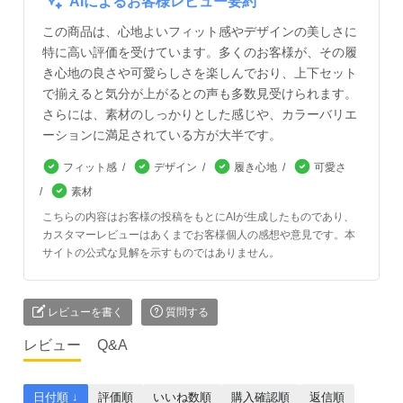
AIによるお客様レビュー要約
この商品は、心地よいフィット感やデザインの美しさに
特に高い評価を受けています。多くのお客様が、その履
き心地の良さや可愛らしさを楽しんでおり、上下セット
で揃えると気分が上がるとの声も多数見受けられます。
さらには、素材のしっかりとした感じや、カラーバリエ
ーションに満足されている方が大半です。
フィット感
デザイン
履き心地
可愛さ
素材
こちらの内容はお客様の投稿をもとにAIが生成したものであり、
カスタマーレビューはあくまでお客様個人の感想や意見です。本
サイトの公式な見解を示すものではありません。
レビューを書く
質問する
レビュー
Q&A
日付順 ↓
評価順
いいね数順
購入確認順
返信順