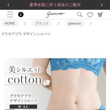
送料一律560円
5,500
円(税込)以上で
送料無料
夏季休業に伴う発送のご案内
HOME
ブランド
glamore
グラモアブラ デザインショーツ