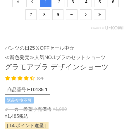
​1
​2
​3
​4
​5
​6
​7
​8
​9
パンツの日25％OFFセール中☆
≪新色発売≫人気NO.1ブラのセットショーツ
グラモアブラ デザインショーツ
60件
商品番号
FT0135-1
返品交換不可
メーカー希望小売価格
¥
1,980
¥
1,485
税込
[
14
ポイント進呈 ]