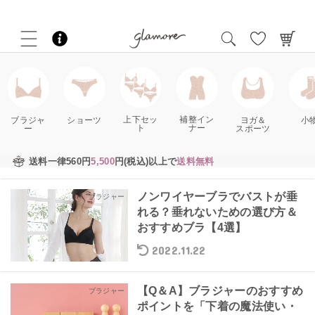
補整イン
上下セッ
ブラジャ
ショーツ
ヨガ＆
小
ナー
ト
ー
スポーツ
送料一律560円
5,500
円(税込)以上で
送料無料
ノンワイヤーブラでバストが垂
ブラジャー
れる？垂れないための選び方＆
おすすめブラ【4選】
2022.11.22
【Q＆A】ブラジャーのおすすめ
ブラジャー
ポイントを「下着の魔法使い・