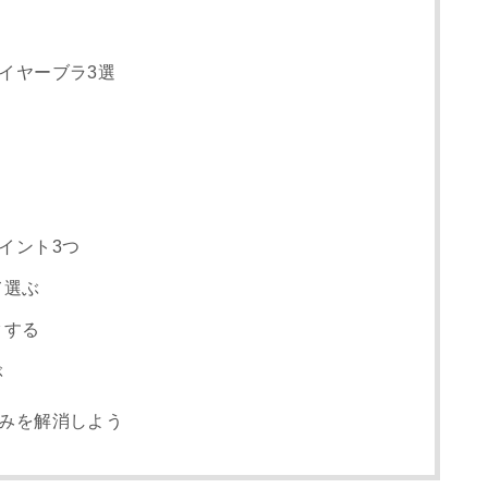
イヤーブラ3選
イント3つ
て選ぶ
クする
ぶ
悩みを解消しよう