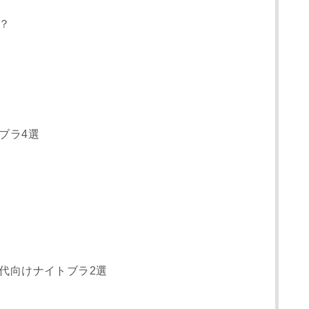
？
ブラ4選
代向けナイトブラ2選