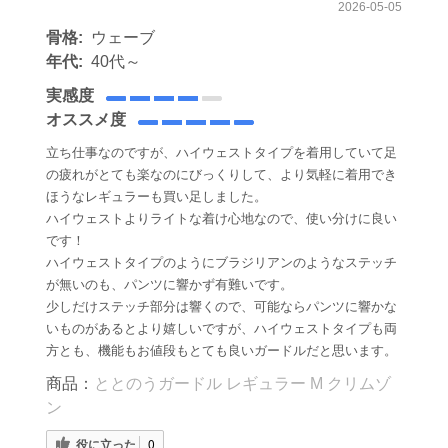
2026-05-05
骨格:
ウェーブ
年代:
40代～
実感度
オススメ度
立ち仕事なのですが、ハイウェストタイプを着用していて足
の疲れがとても楽なのにびっくりして、より気軽に着用でき
ほうなレギュラーも買い足しました。
ハイウェストよりライトな着け心地なので、使い分けに良い
です！
ハイウェストタイプのようにブラジリアンのようなステッチ
が無いのも、パンツに響かず有難いです。
少しだけステッチ部分は響くので、可能ならパンツに響かな
いものがあるとより嬉しいですが、ハイウェストタイプも両
方とも、機能もお値段もとても良いガードルだと思います。
商品：
ととのうガードル レギュラー M クリムゾ
ン
役に立った
0