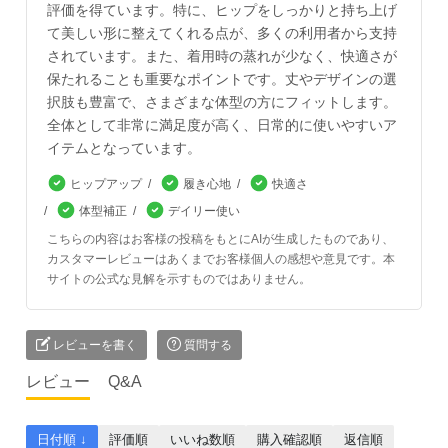
評価を得ています。特に、ヒップをしっかりと持ち上げ
て美しい形に整えてくれる点が、多くの利用者から支持
されています。また、着用時の蒸れが少なく、快適さが
保たれることも重要なポイントです。丈やデザインの選
択肢も豊富で、さまざまな体型の方にフィットします。
全体として非常に満足度が高く、日常的に使いやすいア
イテムとなっています。
ヒップアップ
履き心地
快適さ
体型補正
デイリー使い
こちらの内容はお客様の投稿をもとにAIが生成したものであり、
カスタマーレビューはあくまでお客様個人の感想や意見です。本
サイトの公式な見解を示すものではありません。
レビューを書く
質問する
レビュー
Q&A
日付順 ↓
評価順
いいね数順
購入確認順
返信順