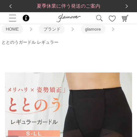
送料一律560円
5,500
円(税込)以上で
送料無料
夏季休業に伴う発送のご案内
HOME
ブランド
glamore
ととのうガードル レギュラー