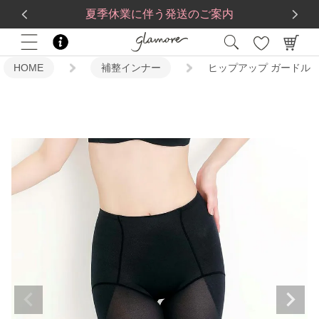
送料一律560円
5,500
円(税込)以上で
送料無料
夏季休業に伴う発送のご案内
HOME
補整インナー
ヒップアップ ガードル